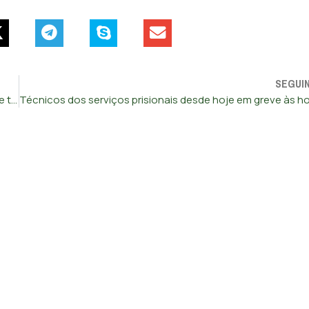
SEGUI
Quatro bombeiros resgatados do mar após embarcação de treino virar