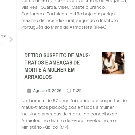
Cerca de 50 concelhos dos distritos de Bragança,
Vila Real, Guarda, Viseu, Castelo Branco,
Santarém e Portalegre estão hoje em perigo
máximo de incêndio rural, segundo o Instituto
Português do Mar e da Atmosfera (IPMA).
NTE
Técnicos dos serviços prisionais desde hoje em greve às horas extraordinárias
DETIDO SUSPEITO DE MAUS-
TRATOS E AMEAÇAS DE
MORTE À MULHER EM
ARRAIOLOS
Agosto 3, 2026
11:25
Um homem de 67 anos foi detido por suspeitas de
maus-tratos psicológicos e físicos à mulher,
incluindo ameaças de morte, no concelho de
Arraiolos, no distrito de Évora, revelou hoje o
Ministério Público (MP).