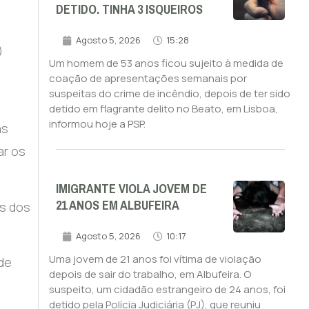
DETIDO. TINHA 3 ISQUEIROS
Agosto 5, 2026
15:28
)
Um homem de 53 anos ficou sujeito à medida de
coação de apresentações semanais por
suspeitas do crime de incêndio, depois de ter sido
detido em flagrante delito no Beato, em Lisboa,
informou hoje a PSP.
as
ar os
IMIGRANTE VIOLA JOVEM DE
21 ANOS EM ALBUFEIRA
s dos
Agosto 5, 2026
10:17
Uma jovem de 21 anos foi vítima de violação
de
depois de sair do trabalho, em Albufeira. O
suspeito, um cidadão estrangeiro de 24 anos, foi
detido pela Polícia Judiciária (PJ), que reuniu