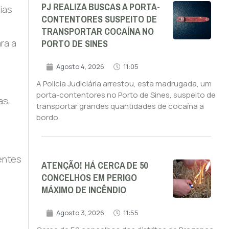
PJ REALIZA BUSCAS A PORTA-
ias
CONTENTORES SUSPEITO DE
%
TRANSPORTAR COCAÍNA NO
PORTO DE SINES
ra a
Agosto 4, 2026
11:05
A Polícia Judiciária arrestou, esta madrugada, um
porta-contentores no Porto de Sines, suspeito de
as,
transportar grandes quantidades de cocaína a
bordo.
entes
ATENÇÃO! HÁ CERCA DE 50
CONCELHOS EM PERIGO
MÁXIMO DE INCÊNDIO
Agosto 3, 2026
11:55