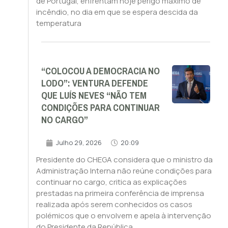
de Portugal, enfrentam hoje perigo máximo de
incêndio, no dia em que se espera descida da
temperatura
“COLOCOU A DEMOCRACIA NO
LODO”: VENTURA DEFENDE
QUE LUÍS NEVES “NÃO TEM
CONDIÇÕES PARA CONTINUAR
NO CARGO”
Julho 29, 2026
20:09
Presidente do CHEGA considera que o ministro da
Administração Interna não reúne condições para
continuar no cargo, critica as explicações
prestadas na primeira conferência de imprensa
realizada após serem conhecidos os casos
polémicos que o envolvem e apela à intervenção
do Presidente da República.