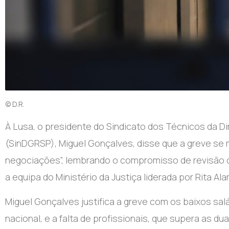
© D.R.
À Lusa, o presidente do Sindicato dos Técnicos da Di
(SinDGRSP), Miguel Gonçalves, disse que a greve se 
negociações”, lembrando o compromisso de revisão da
a equipa do Ministério da Justiça liderada por Rita A
Miguel Gonçalves justifica a greve com os baixos sal
nacional, e a falta de profissionais, que supera as 