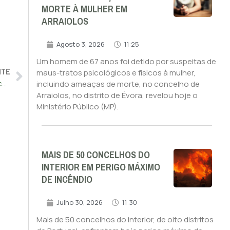
MORTE À MULHER EM
ARRAIOLOS
Agosto 3, 2026
11:25
Um homem de 67 anos foi detido por suspeitas de
NTE
maus-tratos psicológicos e físicos à mulher,
Quatro urgências de obstetrícia/ginecologia e uma pediátrica fechadas
incluindo ameaças de morte, no concelho de
Arraiolos, no distrito de Évora, revelou hoje o
Ministério Público (MP).
MAIS DE 50 CONCELHOS DO
INTERIOR EM PERIGO MÁXIMO
DE INCÊNDIO
Julho 30, 2026
11:30
Mais de 50 concelhos do interior, de oito distritos