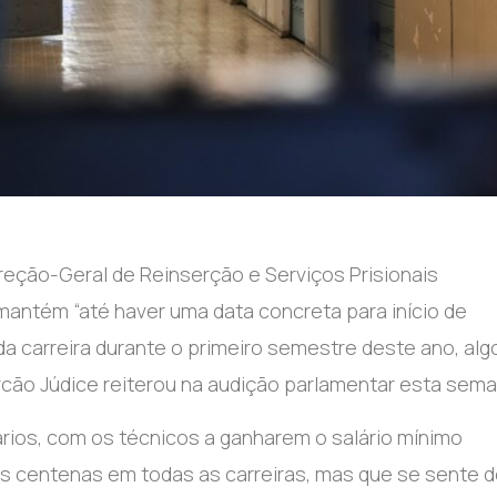
reção-Geral de Reinserção e Serviços Prisionais
mantém “até haver uma data concreta para início de
 carreira durante o primeiro semestre deste ano, alg
larcão Júdice reiterou na audição parlamentar esta sema
ários, com os técnicos a ganharem o salário mínimo
duas centenas em todas as carreiras, mas que se sente 