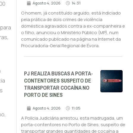
100
Agosto 4, 2026
14:31
O homem, já constituído arguido, está indiciado
pela prática de dois crimes de violência
doméstica agravados contra a ex-companheira e
 para
o filho, anunciou o Ministério Público (MP), num
ras,
comunicado publicado na página na Internet da
Procuradoria-Geral Regional de Évora.
m
PJ REALIZA BUSCAS A PORTA-
CONTENTORES SUSPEITO DE
ia
TRANSPORTAR COCAÍNA NO
is
PORTO DE SINES
Agosto 4, 2026
11:05
ho,
A Polícia Judiciária arrestou, esta madrugada, um
porta-contentores no Porto de Sines, suspeito de
transportar grandes quantidades de cocaína a