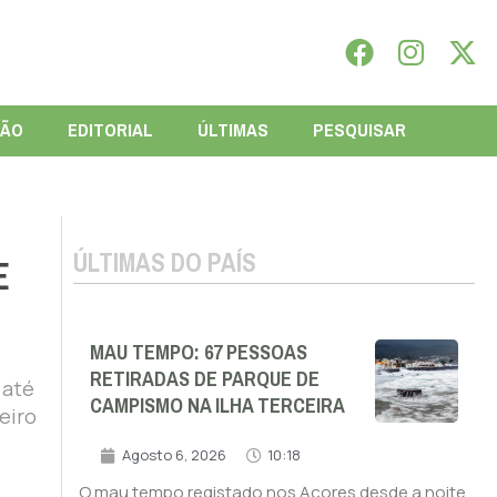
IÃO
EDITORIAL
ÚLTIMAS
PESQUISAR
ÚLTIMAS DO PAÍS
E
MAU TEMPO: 67 PESSOAS
RETIRADAS DE PARQUE DE
 até
CAMPISMO NA ILHA TERCEIRA
eiro
Agosto 6, 2026
10:18
O mau tempo registado nos Açores desde a noite