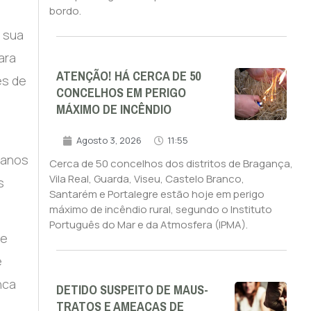
bordo.
a sua
ara
ATENÇÃO! HÁ CERCA DE 50
es de
CONCELHOS EM PERIGO
MÁXIMO DE INCÊNDIO
Agosto 3, 2026
11:55
manos
Cerca de 50 concelhos dos distritos de Bragança,
Vila Real, Guarda, Viseu, Castelo Branco,
s
Santarém e Portalegre estão hoje em perigo
máximo de incêndio rural, segundo o Instituto
Português do Mar e da Atmosfera (IPMA).
se
e
nca
DETIDO SUSPEITO DE MAUS-
TRATOS E AMEAÇAS DE