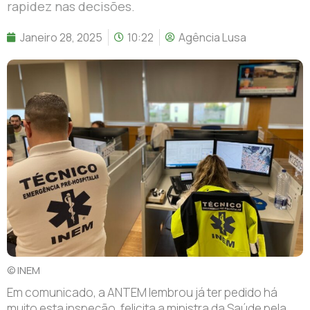
rapidez nas decisões.
Janeiro 28, 2025
10:22
Agência Lusa
© INEM
Em comunicado, a ANTEM lembrou já ter pedido há
muito esta inspeção, felicita a ministra da Saúde pela