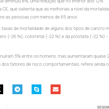
al diminuiu 8%, uma redução que foi inferior aos 12%
 CE, que salienta que as melhorias a nível da mortalid
ntre as pessoas com menos de 65 anos.
s taxas de mortalidade de alguns dos tipos de cancro m
ero (-26 %), colorretal (-22 %) e da próstata (-22 %) –
iminuíram 3% entre os homens, mas aumentaram quase
s dos fatores de risco comportamentais, refere ainda o
SEGUI