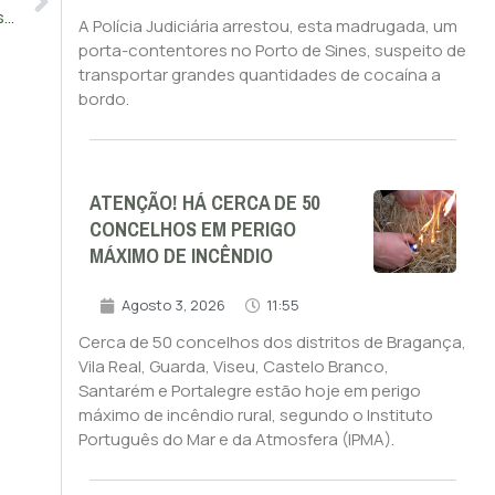
Braga ativa plano de contingência para sem-abrigo por causa do frio
A Polícia Judiciária arrestou, esta madrugada, um
porta-contentores no Porto de Sines, suspeito de
transportar grandes quantidades de cocaína a
bordo.
ATENÇÃO! HÁ CERCA DE 50
CONCELHOS EM PERIGO
MÁXIMO DE INCÊNDIO
Agosto 3, 2026
11:55
Cerca de 50 concelhos dos distritos de Bragança,
Vila Real, Guarda, Viseu, Castelo Branco,
Santarém e Portalegre estão hoje em perigo
máximo de incêndio rural, segundo o Instituto
Português do Mar e da Atmosfera (IPMA).