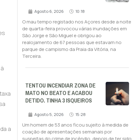
Agosto 6, 2026
10:18
O mau tempo registado nos Açores desde a noite
de quarta-feira provocou várias inundações em
es
São Jorge e São Miguel e obrigou ao
realojamento de 67 pessoas que estavam no
parque de campismo da Praia da Vitória, na
Terceira.
 à
TENTOU INCENDIAR ZONA DE
MATO NO BEATO E ACABOU
 taxa
DETIDO. TINHA 3 ISQUEIROS
esa
Agosto 5, 2026
15:28
Um homem de 53 anos ficou sujeito à medida de
ada a
coação de apresentações semanais por
suspeitas do crime de incêndio, depois de ter sido