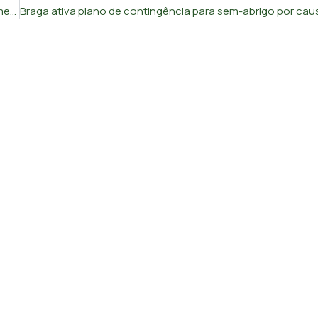
Confederação dos Agricultores exige que Governo altere medida de apoio à língua azul