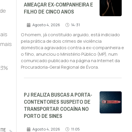
AMEAÇAR EX-COMPANHEIRA E
FILHO DE CINCO ANOS
ade
Agosto 4, 2026
14:31
ais
O homem, já constituído arguido, está indiciado
pela prática de dois crimes de violência
 mais
doméstica agravados contra a ex-companheira e
o filho, anunciou o Ministério Público (MP), num
comunicado publicado na página na Internet da
Procuradoria-Geral Regional de Évora.
 23%
PJ REALIZA BUSCAS A PORTA-
CONTENTORES SUSPEITO DE
TRANSPORTAR COCAÍNA NO
PORTO DE SINES
NTE
Agosto 4, 2026
11:05