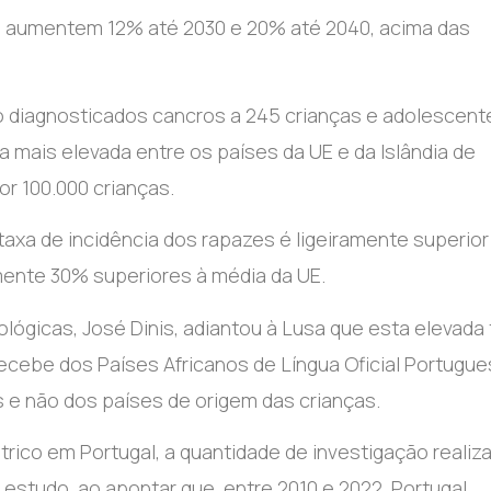
o aumentem 12% até 2030 e 20% até 2040, acima das
do diagnosticados cancros a 245 crianças e adolescent
a mais elevada entre os países da UE e da Islândia de
r 100.000 crianças.
axa de incidência dos rapazes é ligeiramente superior
ente 30% superiores à média da UE.
lógicas, José Dinis, adiantou à Lusa que esta elevada
recebe dos Países Africanos de Língua Oficial Portugu
e não dos países de origem das crianças.
trico em Portugal, a quantidade de investigação realiz
o estudo, ao apontar que, entre 2010 e 2022, Portugal