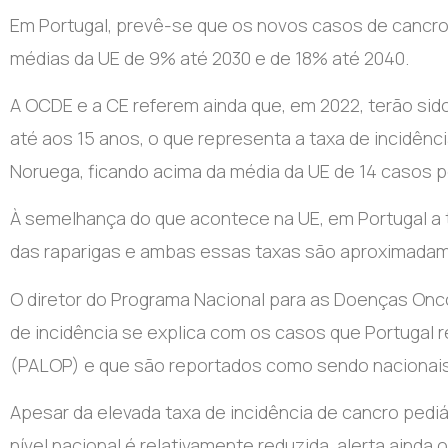
Em Portugal, prevê-se que os novos casos de cancr
médias da UE de 9% até 2030 e de 18% até 2040.
A OCDE e a CE referem ainda que, em 2022, terão si
até aos 15 anos, o que representa a taxa de incidênci
Noruega, ficando acima da média da UE de 14 casos po
À semelhança do que acontece na UE, em Portugal a t
das raparigas e ambas essas taxas são aproximadam
O diretor do Programa Nacional para as Doenças Onco
de incidência se explica com os casos que Portugal 
(PALOP) e que são reportados como sendo nacionais 
Apesar da elevada taxa de incidência de cancro pediá
nível nacional é relativamente reduzida, alerta ainda 