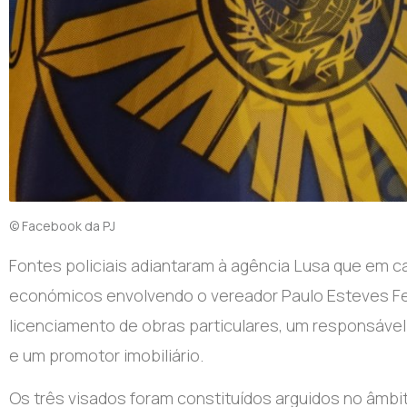
© Facebook da PJ
Fontes policiais adiantaram à agência Lusa que em 
económicos envolvendo o vereador Paulo Esteves Fer
licenciamento de obras particulares, um responsáve
e um promotor imobiliário.
Os três visados foram constituídos arguidos no âmbit