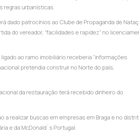
s regras urbanísticas.
erá dado patrocínios ao Clube de Propaganda de Nata
da do vereador, “facilidades e rapidez” no licenciame
ligado ao ramo imobiliário receberia “informações
nacional pretendia construir no Norte do país,
acional da restauração terá recebido dinheiro do
o a realizar buscas em empresas em Braga e no distri
ria e da McDonald`s Portugal.