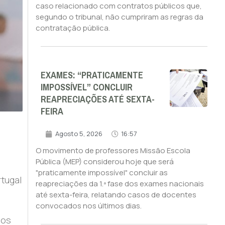
caso relacionado com contratos públicos que,
segundo o tribunal, não cumpriram as regras da
contratação pública.
EXAMES: “PRATICAMENTE
IMPOSSÍVEL” CONCLUIR
REAPRECIAÇÕES ATÉ SEXTA-
FEIRA
Agosto 5, 2026
16:57
O movimento de professores Missão Escola
Pública (MEP) considerou hoje que será
"praticamente impossível" concluir as
tugal
reapreciações da 1.ª fase dos exames nacionais
até sexta-feira, relatando casos de docentes
convocados nos últimos dias.
nos