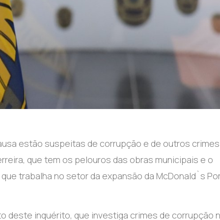
causa estão suspeitas de corrupção e de outros crimes
reira, que tem os pelouros das obras municipais e o
l que trabalha no setor da expansão da McDonald`s Por
o deste inquérito, que investiga crimes de corrupção 