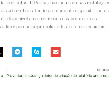
e elementos da Polícia Judiciária nas suas instalaçõe
os urbanísticos, tendo prontamente disponibilizado 
nte disponível para continuar a colaborar com as
adicionais que sejam solicitados”, refere o município,
SEGUI
Passos Coelho propôs a Salgado que negociasse “falência ordenada” do GES