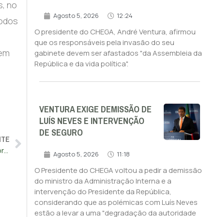
s, no
Agosto 5, 2026
12:24
todos
O presidente do CHEGA, André Ventura, afirmou
que os responsáveis pela invasão do seu
 em
gabinete devem ser afastados "da Assembleia da
República e da vida política".
VENTURA EXIGE DEMISSÃO DE
LUÍS NEVES E INTERVENÇÃO
DE SEGURO
NTE
Provedora de Justiça defende criação de relatório anual sobre corrupção
Agosto 5, 2026
11:18
O Presidente do CHEGA voltou a pedir a demissão
do ministro da Administração Interna e a
intervenção do Presidente da República,
considerando que as polémicas com Luís Neves
estão a levar a uma "degradação da autoridade