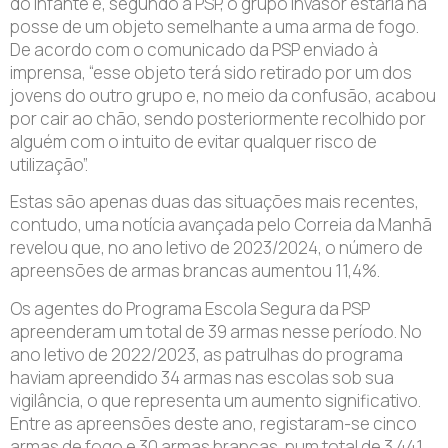
do Infante e, segundo a PSP, o grupo invasor estaria na
posse de um objeto semelhante a uma arma de fogo.
De acordo com o comunicado da PSP enviado à
imprensa, “esse objeto terá sido retirado por um dos
jovens do outro grupo e, no meio da confusão, acabou
por cair ao chão, sendo posteriormente recolhido por
alguém com o intuito de evitar qualquer risco de
utilização”.
Estas são apenas duas das situações mais recentes,
contudo, uma notícia avançada pelo Correia da Manhã
revelou que, no ano letivo de 2023/2024, o número de
apreensões de armas brancas aumentou 11,4%.
Os agentes do Programa Escola Segura da PSP
apreenderam um total de 39 armas nesse período. No
ano letivo de 2022/2023, as patrulhas do programa
haviam apreendido 34 armas nas escolas sob sua
vigilância, o que representa um aumento significativo.
Entre as apreensões deste ano, registaram-se cinco
armas de fogo e 30 armas brancas, num total de 3.441