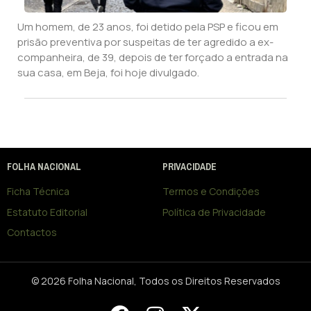
Um homem, de 23 anos, foi detido pela PSP e ficou em
prisão preventiva por suspeitas de ter agredido a ex-
companheira, de 39, depois de ter forçado a entrada na
sua casa, em Beja, foi hoje divulgado.
FOLHA NACIONAL
PRIVACIDADE
Ficha Técnica
Termos e Condições
Estatuto Editorial
Política de Privacidade
Contactos
© 2026 Folha Nacional, Todos os Direitos Reservados