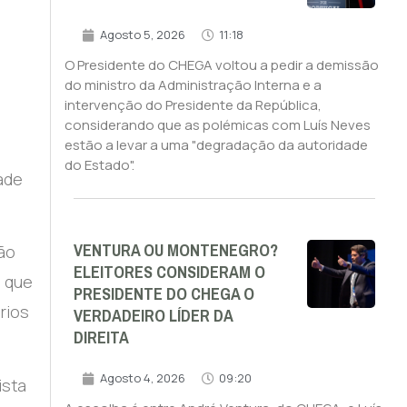
Agosto 5, 2026
11:18
O Presidente do CHEGA voltou a pedir a demissão
do ministro da Administração Interna e a
intervenção do Presidente da República,
considerando que as polémicas com Luís Neves
estão a levar a uma "degradação da autoridade
do Estado".
ade
VENTURA OU MONTENEGRO?
não
ELEITORES CONSIDERAM O
s que
PRESIDENTE DO CHEGA O
rios
VERDADEIRO LÍDER DA
DIREITA
Agosto 4, 2026
09:20
ista