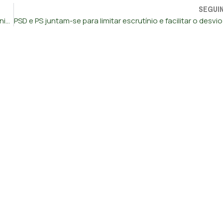
SEGUI
Funcionários da CNE a ganharem mais do que o Primeiro-Ministro? “A verdadeira bandalheira num país em que se paga tão mal”, diz Ventura