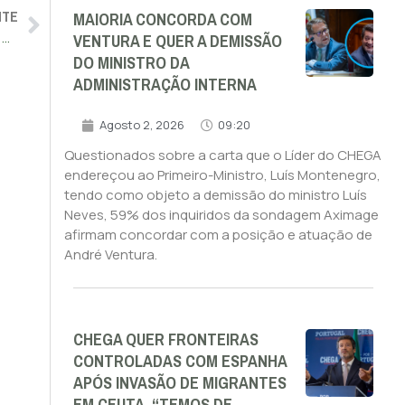
NTE
MAIORIA CONCORDA COM
VENTURA E QUER A DEMISSÃO
PSD e PS juntam-se para limitar escrutínio e facilitar o desvio de dinheiro público
DO MINISTRO DA
ADMINISTRAÇÃO INTERNA
Agosto 2, 2026
09:20
Questionados sobre a carta que o Líder do CHEGA
endereçou ao Primeiro-Ministro, Luís Montenegro,
tendo como objeto a demissão do ministro Luís
Neves, 59% dos inquiridos da sondagem Aximage
afirmam concordar com a posição e atuação de
André Ventura.
CHEGA QUER FRONTEIRAS
CONTROLADAS COM ESPANHA
APÓS INVASÃO DE MIGRANTES