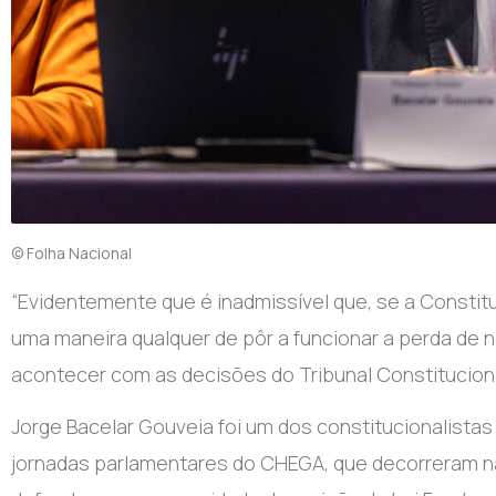
© Folha Nacional
“E
videntemente que é inadmissível que, se a Constitu
uma maneira qualquer de pôr a funcionar a perda de n
acontecer com as decisões do Tribunal Constituciona
Jorge Bacelar Gouveia foi um dos constitucionalistas
jornadas parlamentares do CHEGA, que decorreram na