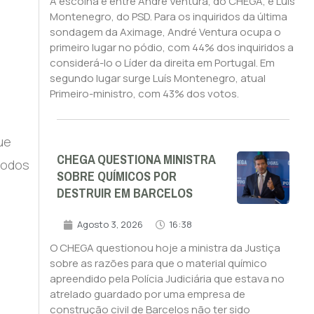
A escolha é entre André Ventura, do CHEGA, e Luís
Montenegro, do PSD. Para os inquiridos da última
sondagem da Aximage, André Ventura ocupa o
primeiro lugar no pódio, com 44% dos inquiridos a
considerá-lo o Líder da direita em Portugal. Em
segundo lugar surge Luís Montenegro, atual
Primeiro-ministro, com 43% dos votos.
ue
CHEGA QUESTIONA MINISTRA
todos
SOBRE QUÍMICOS POR
DESTRUIR EM BARCELOS
Agosto 3, 2026
16:38
O CHEGA questionou hoje a ministra da Justiça
sobre as razões para que o material químico
apreendido pela Polícia Judiciária que estava no
atrelado guardado por uma empresa de
s
construção civil de Barcelos não ter sido