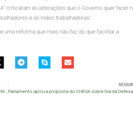
A” criticaram as alterações que o Governo quer fazer na
abalhadores e às mães trabalhadoras”.
de uma reforma que mais não faz do que facilitar a
SEGUI
Tribunal dá razão ao CHEGA e trava Câmara de Lisboa de retirar outdoor do partido