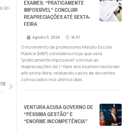
EXAMES: “PRATICAMENTE
 lei
IMPOSSÍVEL” CONCLUIR
REAPRECIAÇÕES ATÉ SEXTA-
FEIRA
Agosto 5, 2026
16:57
O movimento de professores Missão Escola
Pública (MEP) considerou hoje que será
"praticamente impossível" concluir as
reapreciações da 1.ª fase dos exames nacionais
até sexta-feira, relatando casos de docentes
convocados nos últimos dias.
NTE
Parlamento aprova proposta do CHEGA sobre Dia da Defesa Nacional
VENTURA ACUSA GOVERNO DE
“PÉSSIMA GESTÃO” E
“ENORME INCOMPETÊNCIA”