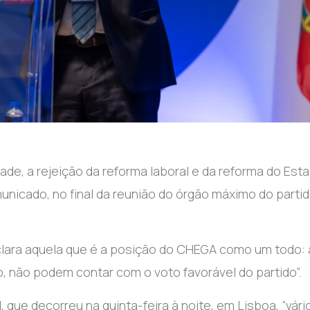
de, a rejeição da reforma laboral e da reforma do Est
unicado, no final da reunião do órgão máximo do parti
 clara aquela que é a posição do CHEGA como um todo: 
o, não podem contar com o voto favorável do partido”.
 que decorreu na quinta-feira à noite, em Lisboa, “vári