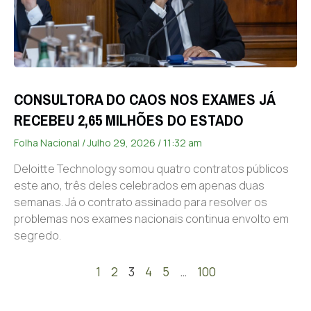
CONSULTORA DO CAOS NOS EXAMES JÁ
RECEBEU 2,65 MILHÕES DO ESTADO
Folha Nacional
Julho 29, 2026
11:32 am
Deloitte Technology somou quatro contratos públicos
este ano, três deles celebrados em apenas duas
semanas. Já o contrato assinado para resolver os
problemas nos exames nacionais continua envolto em
segredo.
1
2
3
4
5
…
100