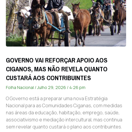
GOVERNO VAI REFORÇAR APOIO AOS
CIGANOS, MAS NÃO REVELA QUANTO
CUSTARÁ AOS CONTRIBUINTES
Folha Nacional
Julho 29, 2026
4:26 pm
O Governo está a preparar uma nova Estratégia
Nacional para as Comunidades Ciganas, com medidas
nas áreas da educação, habitação, emprego, saúde,
associativismo e mediação intercultural, mas continua
sem revelar quanto custará o plano aos contribuintes.