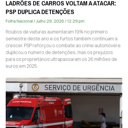
LADRÕES DE CARROS VOLTAM A ATACAR:
PSP DUPLICA DETENÇÕES
Folha Nacional
Julho 29, 2026
12:29 pm
Roubos de viaturas aumentaram 19% no primeiro
semestre deste ano e os furtos também continuam a
crescer. PSP reforçou o combate ao crime automóvel e
duplicou o número de detenções, mas os prejuízos
para os proprietários ultrapassaram os 26 milhões de
euros em 2025.