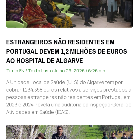
ESTRANGEIROS NÃO RESIDENTES EM
PORTUGAL DEVEM 1,2 MILHÕES DE EUROS
AO HOSPITAL DE ALGARVE
Título FN / Texto Lusa
Julho 29, 2026
6:26 pm
A Unidade Local de Saúde (ULS) do Algarve tem por
cobrar 1.234.358 euros relativos a serviços prestados a
pessoas estrangeiras não residentes em Portugal, em
2023 e 2024, revela uma auditoria da Inspeção-Geral de
Atividades em Saúde (IGAS).