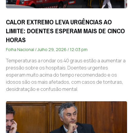
CALOR EXTREMO LEVA URGÊNCIAS AO
LIMITE: DOENTES ESPERAM MAIS DE CINCO
HORAS
Folha Nacional
Julho 29, 2026
12:03 pm
Temperaturas a rondar os 40 graus estão a aumentar a
pressão sobre os hospitais. Doentes urgentes
esperam muito acima do tempo recomendado e os
idosos são os mais afetados, com casos de tonturas,
desidratação e confusão mental.