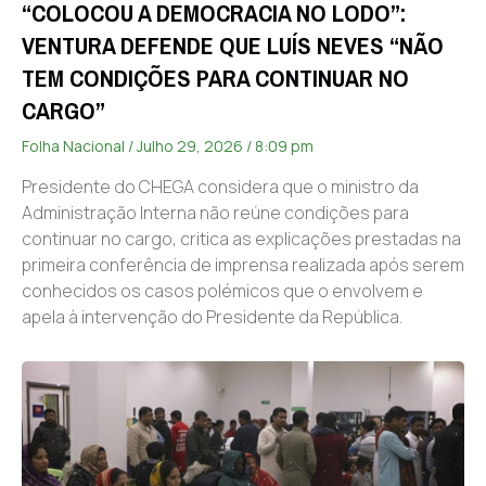
“COLOCOU A DEMOCRACIA NO LODO”:
VENTURA DEFENDE QUE LUÍS NEVES “NÃO
TEM CONDIÇÕES PARA CONTINUAR NO
CARGO”
Folha Nacional
Julho 29, 2026
8:09 pm
Presidente do CHEGA considera que o ministro da
Administração Interna não reúne condições para
continuar no cargo, critica as explicações prestadas na
primeira conferência de imprensa realizada após serem
conhecidos os casos polémicos que o envolvem e
apela à intervenção do Presidente da República.