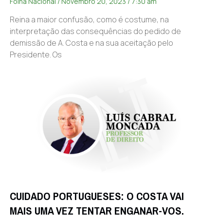
Folha Nacional
Novembro 20, 2023
7:30 am
Reina a maior confusão, como é costume, na
interpretação das consequências do pedido de
demissão de A. Costa e na sua aceitação pelo
Presidente. Os
CUIDADO PORTUGUESES: O COSTA VAI
MAIS UMA VEZ TENTAR ENGANAR-VOS.