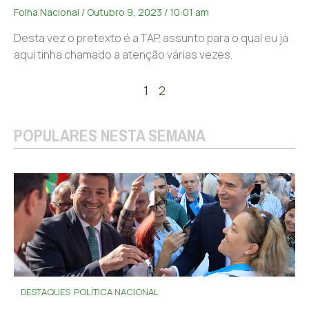
Folha Nacional
Outubro 9, 2023
10:01 am
Desta vez o pretexto é a TAP, assunto para o qual eu já
aqui tinha chamado a atenção várias vezes.
1
2
POPULARES NESTA SEMANA
DESTAQUES
POLÍTICA NACIONAL