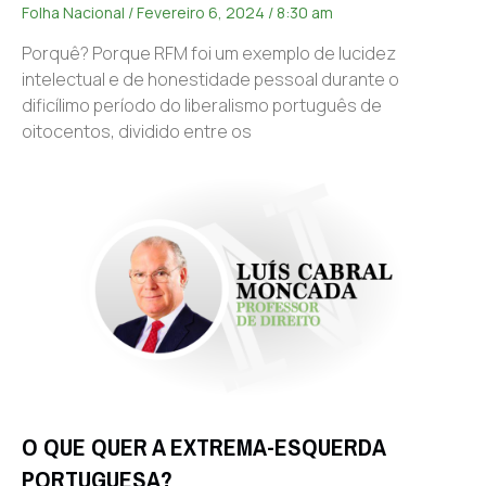
Folha Nacional
Fevereiro 6, 2024
8:30 am
Porquê? Porque RFM foi um exemplo de lucidez
intelectual e de honestidade pessoal durante o
dificílimo período do liberalismo português de
oitocentos, dividido entre os
O QUE QUER A EXTREMA-ESQUERDA
PORTUGUESA?