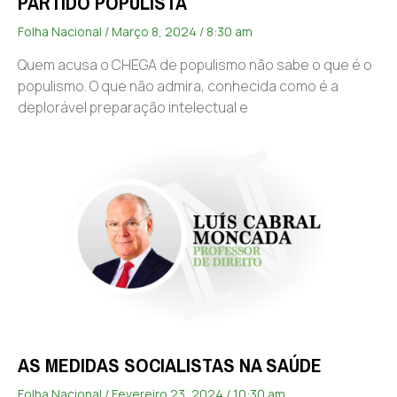
PARTIDO POPULISTA
Folha Nacional
Março 8, 2024
8:30 am
Quem acusa o CHEGA de populismo não sabe o que é o
populismo. O que não admira, conhecida como é a
deplorável preparação intelectual e
AS MEDIDAS SOCIALISTAS NA SAÚDE
Folha Nacional
Fevereiro 23, 2024
10:30 am