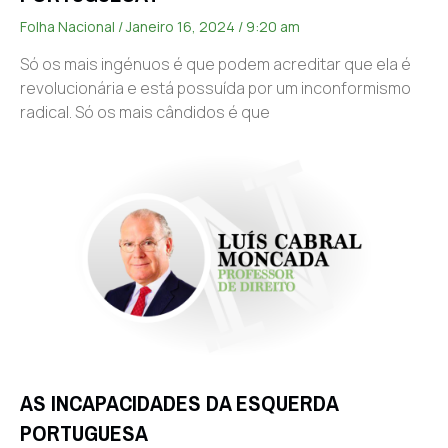
Folha Nacional
Janeiro 16, 2024
9:20 am
Só os mais ingénuos é que podem acreditar que ela é
revolucionária e está possuída por um inconformismo
radical. Só os mais cândidos é que
AS INCAPACIDADES DA ESQUERDA
PORTUGUESA