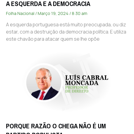
A ESQUERDA E A DEMOCRACIA
Folha Nacional
Março 19, 2024
8:30 am
A esquerda portuguesa está muito preocupada, ou diz
estar, com a destruição da democracia política. E utiliza
este chavão para atacar quem se lhe opõe
PORQUE RAZÃO O CHEGA NÃO É UM