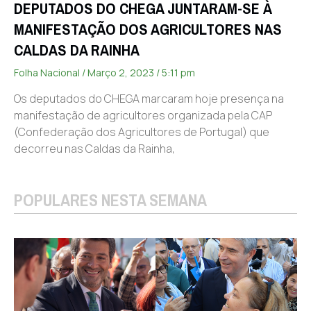
DEPUTADOS DO CHEGA JUNTARAM-SE À
MANIFESTAÇÃO DOS AGRICULTORES NAS
CALDAS DA RAINHA
Folha Nacional
Março 2, 2023
5:11 pm
Os deputados do CHEGA marcaram hoje presença na
manifestação de agricultores organizada pela CAP
(Confederação dos Agricultores de Portugal) que
decorreu nas Caldas da Rainha,
POPULARES NESTA SEMANA