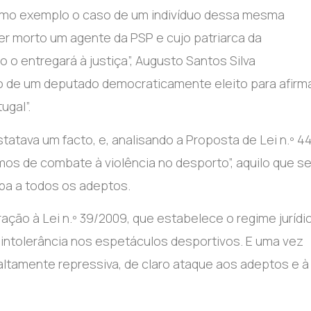
omo exemplo o caso de um indivíduo dessa mesma
r morto um agente da PSP e cujo patriarca da
o entregará à justiça”, Augusto Santos Silva
ão de um deputado democraticamente eleito para afirm
ugal”.
atava um facto, e, analisando a Proposta de Lei n.º 4
s de combate à violência no desporto”, aquilo que s
lpa a todos os adeptos.
ção à Lei n.º 39/2009, que estabelece o regime jurídi
intolerância nos espetáculos desportivos. E uma vez
altamente repressiva, de claro ataque aos adeptos e à