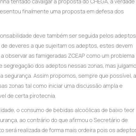
tenha tentado cavalgar a proposta do CHEGA, a verdade
apresentou finalmente uma proposta em defesa dos
ponsabilidade deve também ser seguida pelos adeptos
e de deveres a que sujeitam os adeptos, estes devem
os a observar as famigeradas ZCEAP como um problema
o” e segregação dos adeptos nessas zonas, mas julgam
ua segurança. Assim propomos, sempre que possível, 
sas zonas tal como iniciar uma discussão ampla e
el de certa pirotecnia.
idade, o consumo de bebidas alcoólicas de baixo teor
rança, ao contrário do que afirmou o Secretário de
o será realizada de forma mais ordeira pois os adepto