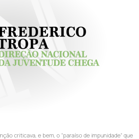
enção criticava, e bem, o “paraíso de impunidade” que