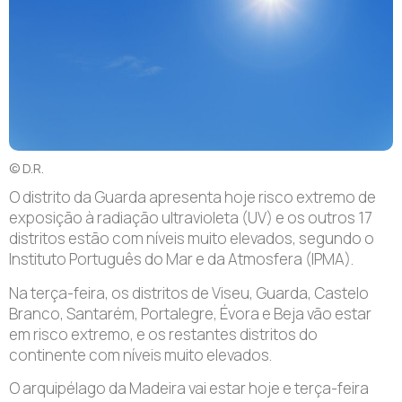
© D.R.
O distrito da Guarda apresenta hoje risco extremo de
exposição à radiação ultravioleta (UV) e os outros 17
distritos estão com níveis muito elevados, segundo o
Instituto Português do Mar e da Atmosfera (IPMA).
Na terça-feira, os distritos de Viseu, Guarda, Castelo
Branco, Santarém, Portalegre, Évora e Beja vão estar
em risco extremo, e os restantes distritos do
continente com níveis muito elevados.
O arquipélago da Madeira vai estar hoje e terça-feira