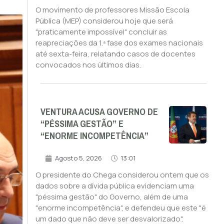
O movimento de professores Missão Escola
Pública (MEP) considerou hoje que será
"praticamente impossível" concluir as
reapreciações da 1.ª fase dos exames nacionais
até sexta-feira, relatando casos de docentes
convocados nos últimos dias.
VENTURA ACUSA GOVERNO DE
“PÉSSIMA GESTÃO” E
“ENORME INCOMPETÊNCIA”
Agosto 5, 2026
13:01
O presidente do Chega considerou ontem que os
dados sobre a dívida pública evidenciam uma
"péssima gestão" do Governo, além de uma
"enorme incompetência", e defendeu que este "é
um dado que não deve ser desvalorizado".