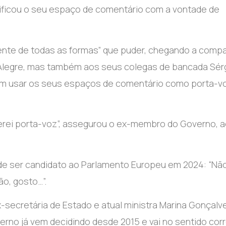
tificou o seu espaço de comentário com a vontade de
amente de todas as formas” que puder, chegando a compa
l Alegre, mas também aos seus colegas de bancada Sér
aram usar os seus espaços de comentário como porta-v
rei porta-voz”, assegurou o ex-membro do Governo, 
de ser candidato ao Parlamento Europeu em 2024: “Não
o, gosto…”.
-secretária de Estado e atual ministra Marina Gonçalv
no já vem decidindo desde 2015 e vai no sentido corre