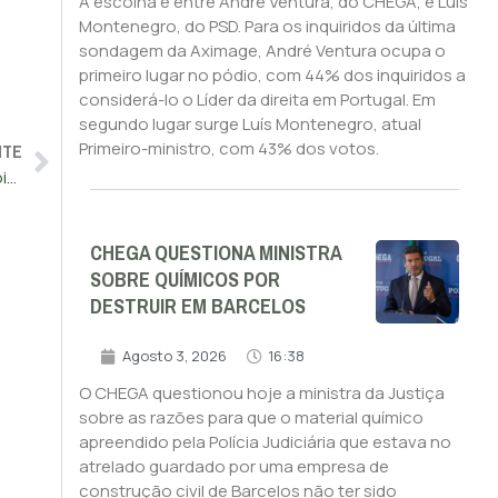
A escolha é entre André Ventura, do CHEGA, e Luís
Montenegro, do PSD. Para os inquiridos da última
sondagem da Aximage, André Ventura ocupa o
primeiro lugar no pódio, com 44% dos inquiridos a
considerá-lo o Líder da direita em Portugal. Em
segundo lugar surge Luís Montenegro, atual
NTE
Primeiro-ministro, com 43% dos votos.
Montenegro anuncia recandidatura à liderança do PSD depois das eleições europeias
CHEGA QUESTIONA MINISTRA
SOBRE QUÍMICOS POR
DESTRUIR EM BARCELOS
Agosto 3, 2026
16:38
O CHEGA questionou hoje a ministra da Justiça
sobre as razões para que o material químico
apreendido pela Polícia Judiciária que estava no
atrelado guardado por uma empresa de
construção civil de Barcelos não ter sido