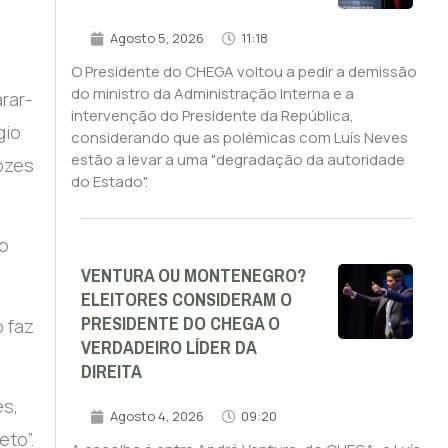
Agosto 5, 2026
11:18
O Presidente do CHEGA voltou a pedir a demissão
do ministro da Administração Interna e a
rar-
intervenção do Presidente da República,
gio
considerando que as polémicas com Luís Neves
estão a levar a uma "degradação da autoridade
ozes
do Estado".
ao
VENTURA OU MONTENEGRO?
ELEITORES CONSIDERAM O
PRESIDENTE DO CHEGA O
 faz
VERDADEIRO LÍDER DA
DIREITA
es,
Agosto 4, 2026
09:20
to”.