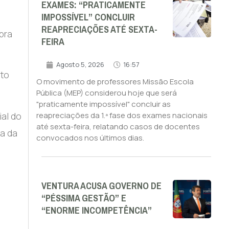
EXAMES: “PRATICAMENTE
IMPOSSÍVEL” CONCLUIR
REAPRECIAÇÕES ATÉ SEXTA-
pra
FEIRA
Agosto 5, 2026
16:57
nto
O movimento de professores Missão Escola
Pública (MEP) considerou hoje que será
"praticamente impossível" concluir as
al do
reapreciações da 1.ª fase dos exames nacionais
até sexta-feira, relatando casos de docentes
a da
convocados nos últimos dias.
VENTURA ACUSA GOVERNO DE
“PÉSSIMA GESTÃO” E
“ENORME INCOMPETÊNCIA”