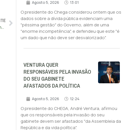
Agosto 5, 2026
13:01
O presidente do Chega considerou ontem que os
dados sobre a dívida pública evidenciam uma
NTE
"péssima gestão" do Governo, além de uma
Despesas com ministros sobem para 69 milhões de euros enquanto portugueses empobrecem cada vez mais
"enorme incompetência", e defendeu que este "é
um dado que não deve ser desvalorizado".
VENTURA QUER
RESPONSÁVEIS PELA INVASÃO
DO SEU GABINETE
AFASTADOS DA POLÍTICA
Agosto 5, 2026
12:24
O presidente do CHEGA, André Ventura, afirmou
que os responsáveis pela invasão do seu
gabinete devem ser afastados "da Assembleia da
República e da vida política".