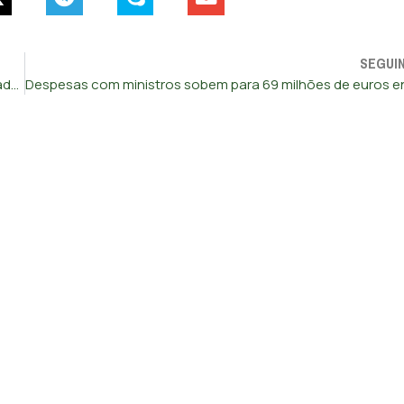
SEGUI
Portugal regista pior posição de sempre no ‘ranking’ de Estado de Direito