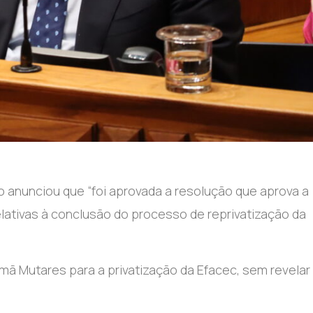
vo anunciou que “foi aprovada a resolução que aprova a
lativas à conclusão do processo de reprivatização da
mã Mutares para a privatização da Efacec, sem revelar