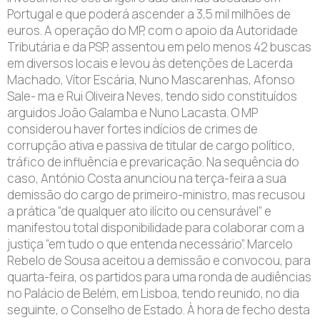
Portugal e que poderá ascender a 3,5 mil milhões de
euros. A operação do MP, com o apoio da Autoridade
Tributária e da PSP, assentou em pelo menos 42 buscas
em diversos locais e levou às detenções de Lacerda
Machado, Vítor Escária, Nuno Mascarenhas, Afonso
Sale- ma e Rui Oliveira Neves, tendo sido constituídos
arguidos João Galamba e Nuno Lacasta. O MP
considerou haver fortes indícios de crimes de
corrupção ativa e passiva de titular de cargo político,
tráfico de influência e prevaricação. Na sequência do
caso, António Costa anunciou na terça-feira a sua
demissão do cargo de primeiro-ministro, mas recusou
a prática “de qualquer ato ilícito ou censurável” e
manifestou total disponibilidade para colaborar com a
justiça “em tudo o que entenda necessário”. Marcelo
Rebelo de Sousa aceitou a demissão e convocou, para
quarta-feira, os partidos para uma ronda de audiências
no Palácio de Belém, em Lisboa, tendo reunido, no dia
seguinte, o Conselho de Estado. À hora de fecho desta