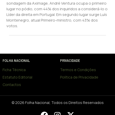
sondagem da Aximage, André Ventura ocupa o primeiro
lugar no pódio, com 44% dos inquiridos a considerá-lo o
Líder da direita em Portugal. Em segundo lugar surge Luís
Montenegro, atual Primeiro-ministro, com 43% dos
votos.
FOLHA NACIONAL
PRIVACIDADE
Ficha Técnica
Termos e Condições
Estatuto Editorial
Política de Privacidade
Contactos
© 2026 Folha Nacional, Todos os Direitos Reservados