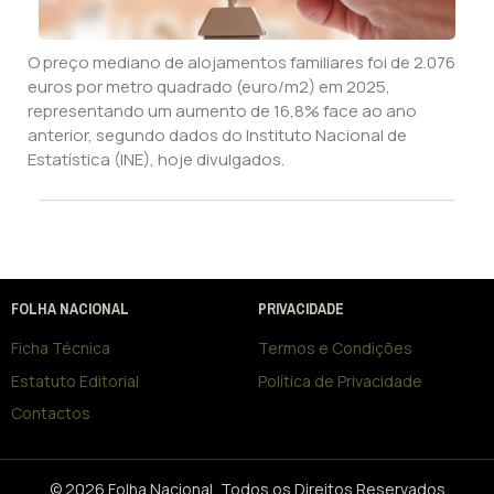
O preço mediano de alojamentos familiares foi de 2.076
euros por metro quadrado (euro/m2) em 2025,
representando um aumento de 16,8% face ao ano
anterior, segundo dados do Instituto Nacional de
Estatística (INE), hoje divulgados.
FOLHA NACIONAL
PRIVACIDADE
Ficha Técnica
Termos e Condições
Estatuto Editorial
Política de Privacidade
Contactos
© 2026 Folha Nacional, Todos os Direitos Reservados