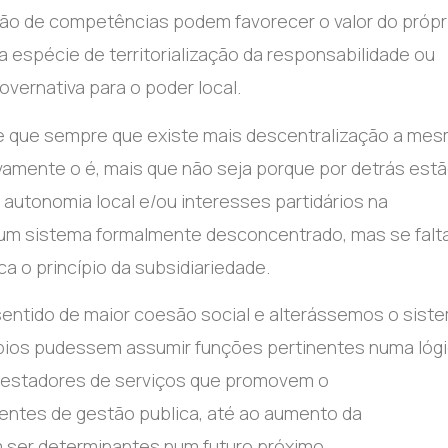
ão de competências podem favorecer o valor do própr
sta espécie de territorialização da responsabilidade ou
governativa para o poder local.
ia de que sempre que existe mais descentralização a me
vamente o é, mais que não seja porque por detrás est
 autonomia local e/ou interesses partidários na
r um sistema formalmente desconcentrado, mas se fal
a o princípio da subsidiariedade.
entido de maior coesão social e alterássemos o sist
icípios pudessem assumir funções pertinentes numa lóg
prestadores de serviços que promovem o
entes de gestão publica, até ao aumento da
 ser determinantes num futuro próximo.