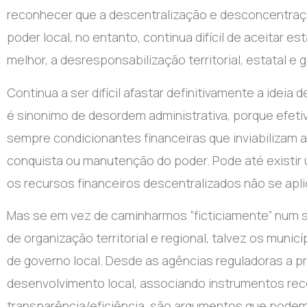
reconhecer que a descentralização e desconcentraç
poder local, no entanto, continua difícil de aceitar e
melhor, a desresponsabilização territorial, estatal e 
Continua a ser difícil afastar definitivamente a ide
é sinonimo de desordem administrativa, porque efeti
sempre condicionantes financeiras que inviabilizam a
conquista ou manutenção do poder. Pode até existi
os recursos financeiros descentralizados não se aplic
Mas se em vez de caminharmos “ficticiamente” num s
de organização territorial e regional, talvez os mun
de governo local. Desde as agências reguladoras a 
desenvolvimento local, associando instrumentos rec
transparência/eficiência, são argumentos que podem