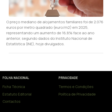
O preço mediano de alojamentos familiares foi de 2.076
euros por metro quadrado (euro/m2) em 2025,
representando um aumento de 16,8% face ao ano
anterior, segundo dados do Instituto Nacional de
Estatística (INE), hoje divulgados.
FOLHA NACIONAL
PRIVACIDADE
Ficha Técnica
Termos e Condições
Estatuto Editorial
Política de Privacidade
Contactos