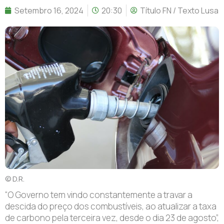
Setembro 16, 2024
20:30
Título FN / Texto Lusa
© D.R.
“O
Governo tem vindo constantemente a travar a
descida do preço dos combustíveis, ao atualizar a taxa
de carbono pela terceira vez, desde o dia 23 de agosto”,