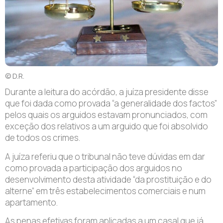
© D.R.
D
urante a leitura do acórdão, a juíza presidente disse
que foi dada como provada “a generalidade dos factos”
pelos quais os arguidos estavam pronunciados, com
exceção dos relativos a um arguido que foi absolvido
de todos os crimes.
A juíza referiu que o tribunal não teve dúvidas em dar
como provada a participação dos arguidos no
desenvolvimento desta atividade “da prostituição e do
alterne” em três estabelecimentos comerciais e num
apartamento.
As penas efetivas foram aplicadas a um casal que já