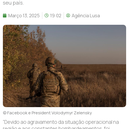
seu país.
Março 13, 2025
19:02
Agência Lusa
© Facebook e President Volodymyr Zelensky
“D
evido ao agravamento da situação operacional na
região e aos constantes bombardeamentos, foi