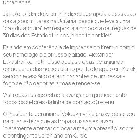
ucranianas.
Já hoje, o líder do Kremlin indicou que apoia a cessação
das ações militares na Ucrânia, desde que leve a uma
“paz duradoura”, em resposta à proposta de tréguas de
30 dias dos Estados Unidos já aceite por Kiev.
Falando em conferência de imprensa no Kremlin com o
seu homólogo bielorrusso e aliado, Alexander
Lukashenko, Putin disse que as tropas ucranianas
estão cercadas no seu último ponto de apoio em Kursk,
sendo necessário determinar antes de um cessar-
fogo se irão depor as armas e render-se.
“As tropas russas estão a avançar em praticamente
todos os setores da linha de contacto”, referiu.
O Presidente ucraniano, Volodymyr Zelensky, observou
na quarta-feira que as tropas russas estavam
“claramente a tentar colocar a máxima pressão” sobre
o contingente ucraniano em Kursk.