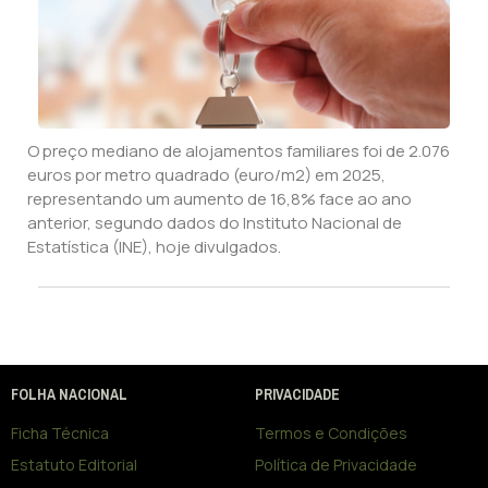
O preço mediano de alojamentos familiares foi de 2.076
euros por metro quadrado (euro/m2) em 2025,
representando um aumento de 16,8% face ao ano
anterior, segundo dados do Instituto Nacional de
Estatística (INE), hoje divulgados.
FOLHA NACIONAL
PRIVACIDADE
Ficha Técnica
Termos e Condições
Estatuto Editorial
Política de Privacidade