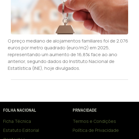
O preço mediano de alojamentos familiares foi de 2.076
euros por metro quadrado (euro/m2) em 2025,
representando um aumento de 16,8% face ao ano
anterior, segundo dados do Instituto Nacional de
Estatística (INE), hoje divulgados.
FOLHA NACIONAL
PRIVACIDADE
Ficha Técnica
Termos e Condições
Estatuto Editorial
Política de Privacidade