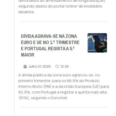
destinados ao arrendamento de longa duração,
segundo dados do portal 'online' de imobiliário
Idealista.
DÍVIDA AGRAVA-SE NA ZONA
EURO E UE NO 1.º TRIMESTRE
E PORTUGAL REGISTA A 5.ª
MAIOR
Julho 21, 2026
12:26
A dívida pública da zona euro agravou-se, no
primeiro trimestre, para os 88,9% do Produto
Interno Bruto (PIB) e a da União Europeia (UE) para
82,9%, com Portugal a registar a quinta mais alta
(91%), segundo o Eurostat.