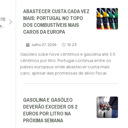
ABASTECER CUSTA CADA VEZ
MAIS: PORTUGAL NO TOPO
NTE
DOS COMBUSTÍVEIS MAIS
Salário médio por trabalhador diminui 4,0% em termos reais em 2022
CAROS DA EUROPA
Julho 27, 2026
10:23
Gasóleo sobe nove cêntimos e gasolina até 3,5
cêntimos por litro. Portugal continua entre os
países europeus onde abastecer custa mais
caro, apesar das promessas de alívio fiscal.
GASOLINA E GASÓLEO
DEVERÃO EXCEDER OS 2
EUROS POR LITRO NA
PRÓXIMA SEMANA