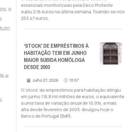
essenciais monitorizado pela Deco Proteste
os, o
subiu 2,18 euros na última semana, fixando-se nos
s
253,47 euros.
ituto
‘STOCK’ DE EMPRÉSTIMOS À
HABITAÇÃO TEM EM JUNHO
MAIOR SUBIDA HOMÓLOGA
DESDE 2003
6% e
Julho 27, 2026
13:57
O ‘stock’ de empréstimos para habitação atingiu
em junho 116,8 mil milhões de euros, o equivalente
s,
a uma taxa de variação anual de 10,9%, a mais
alta desde fevereiro de 2003, divulgou hoje o
Banco de Portugal (BdP).