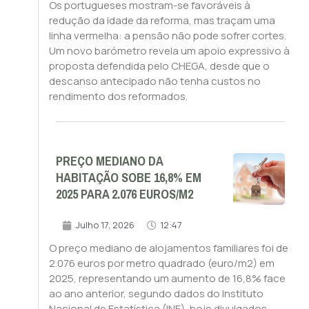
Os portugueses mostram-se favoráveis à
redução da idade da reforma, mas traçam uma
linha vermelha: a pensão não pode sofrer cortes.
Um novo barómetro revela um apoio expressivo à
proposta defendida pelo CHEGA, desde que o
descanso antecipado não tenha custos no
rendimento dos reformados.
PREÇO MEDIANO DA
HABITAÇÃO SOBE 16,8% EM
2025 PARA 2.076 EUROS/M2
Julho 17, 2026
12:47
O preço mediano de alojamentos familiares foi de
2.076 euros por metro quadrado (euro/m2) em
2025, representando um aumento de 16,8% face
ao ano anterior, segundo dados do Instituto
Nacional de Estatística (INE), hoje divulgados.