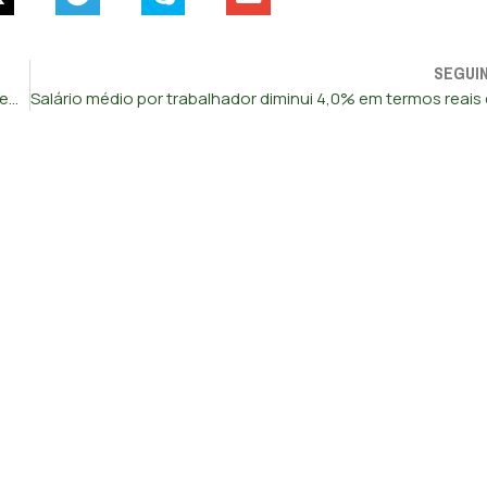
SEGUI
Credit Suisse anuncia prejuízos de 7,4 mil milhões de euros em 2022