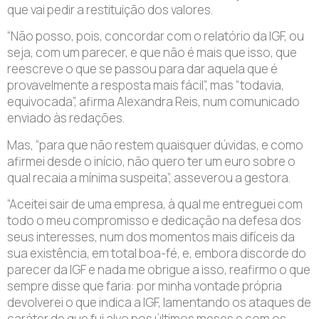
que vai pedir a restituição dos valores.
“Não posso, pois, concordar com o relatório da IGF, ou
seja, com um parecer, e que não é mais que isso, que
reescreve o que se passou para dar aquela que é
provavelmente a resposta mais fácil”, mas “todavia,
equivocada”, afirma Alexandra Reis, num comunicado
enviado às redações.
Mas, “para que não restem quaisquer dúvidas, e como
afirmei desde o início, não quero ter um euro sobre o
qual recaia a mínima suspeita”, asseverou a gestora.
“Aceitei sair de uma empresa, à qual me entreguei com
todo o meu compromisso e dedicação na defesa dos
seus interesses, num dos momentos mais difíceis da
sua existência, em total boa-fé, e, embora discorde do
parecer da IGF e nada me obrigue a isso, reafirmo o que
sempre disse que faria: por minha vontade própria
devolverei o que indica a IGF, lamentando os ataques de
caráter de que fui alvo nos últimos meses e com os