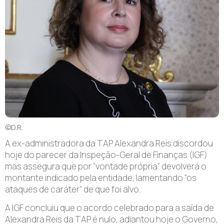
©D.R.
A ex-administradora da TAP Alexandra Reis discordou
hoje do parecer da Inspeção-Geral de Finanças (IGF)
mas assegura que por “vontade própria” devolverá o
montante indicado pela entidade, lamentando “os
ataques de caráter” de que foi alvo.
A IGF concluiu que o acordo celebrado para a saída de
Alexandra Reis da TAP é nulo, adiantou hoje o Governo,