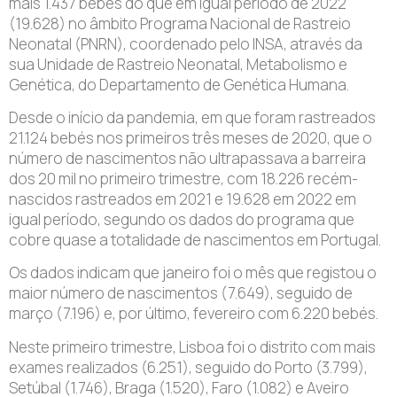
mais 1.437 bebés do que em igual período de 2022
(19.628) no âmbito Programa Nacional de Rastreio
Neonatal (PNRN), coordenado pelo INSA, através da
sua Unidade de Rastreio Neonatal, Metabolismo e
Genética, do Departamento de Genética Humana.
Desde o início da pandemia, em que foram rastreados
21.124 bebés nos primeiros três meses de 2020, que o
número de nascimentos não ultrapassava a barreira
dos 20 mil no primeiro trimestre, com 18.226 recém-
nascidos rastreados em 2021 e 19.628 em 2022 em
igual período, segundo os dados do programa que
cobre quase a totalidade de nascimentos em Portugal.
Os dados indicam que janeiro foi o mês que registou o
maior número de nascimentos (7.649), seguido de
março (7.196) e, por último, fevereiro com 6.220 bebés.
Neste primeiro trimestre, Lisboa foi o distrito com mais
exames realizados (6.251), seguido do Porto (3.799),
Setúbal (1.746), Braga (1.520), Faro (1.082) e Aveiro