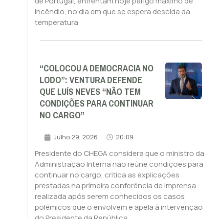
de Portugal, enfrentam hoje perigo máximo de
incêndio, no dia em que se espera descida da
temperatura
“COLOCOU A DEMOCRACIA NO
LODO”: VENTURA DEFENDE
QUE LUÍS NEVES “NÃO TEM
CONDIÇÕES PARA CONTINUAR
NO CARGO”
Julho 29, 2026
20:09
Presidente do CHEGA considera que o ministro da
Administração Interna não reúne condições para
continuar no cargo, critica as explicações
prestadas na primeira conferência de imprensa
realizada após serem conhecidos os casos
polémicos que o envolvem e apela à intervenção
do Presidente da República.