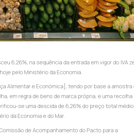
ceu 6,26%, na sequência da entrada em vigor do IVA z
hoje pelo Ministério da Economia.
nça Alimentar e Económica], tendo por base a amostra
lha, em regra de bens de marca própria, e uma recolha
 verificou-se uma descida de 6,26% do preço total médio
ério da Economia e do Mar.
a Comissão de Acompanhamento do Pacto para a