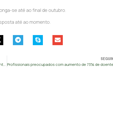
longa-se até ao final de outubro.
esposta até ao momento.
SEGUI
Politécnico do Porto suspende preventivamente três docentes por suspeitas de assédio