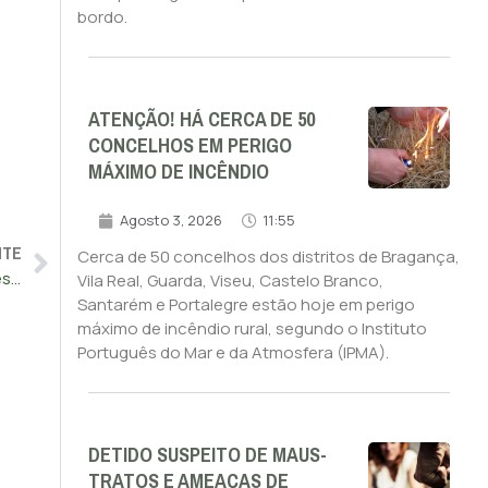
bordo.
ATENÇÃO! HÁ CERCA DE 50
CONCELHOS EM PERIGO
MÁXIMO DE INCÊNDIO
Agosto 3, 2026
11:55
NTE
Cerca de 50 concelhos dos distritos de Bragança,
Profissionais preocupados com aumento de 73% de doentes com enfarte
Vila Real, Guarda, Viseu, Castelo Branco,
Santarém e Portalegre estão hoje em perigo
máximo de incêndio rural, segundo o Instituto
Português do Mar e da Atmosfera (IPMA).
DETIDO SUSPEITO DE MAUS-
TRATOS E AMEAÇAS DE