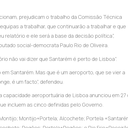
cionam, prejudicam o trabalho da Comissão Técnica
quipas a trabalhar, que continuarão a trabalhar e que
 relatório e ele será a base da decisão política”,
putado social-democrata Paulo Rio de Oliveira.
ório não vai dizer que Santarém é perto de Lisboa”.
o em Santarém. Mas que é um aeroporto, que se vier a
onge, é um facto”, defendeu.
a capacidade aeroportuária de Lisboa anunciou em 27
ue incluem as cinco definidas pelo Governo.
ontijo; Montijo+Portela; Alcochete; Portela +Santaré
cochete; Pegões; Portela+Pegões; e Rio Frio+Poceirã