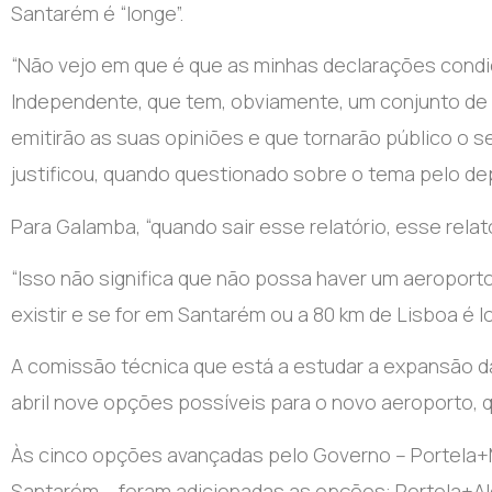
Santarém é “longe”.
“Não vejo em que é que as minhas declarações condi
Independente, que tem, obviamente, um conjunto de e
emitirão as suas opiniões e que tornarão público o seu
justificou, quando questionado sobre o tema pelo de
Para Galamba, “quando sair esse relatório, esse relat
“Isso não significa que não possa haver um aeroport
existir e se for em Santarém ou a 80 km de Lisboa é l
A comissão técnica que está a estudar a expansão d
abril nove opções possíveis para o novo aeroporto, q
Às cinco opções avançadas pelo Governo – Portela+M
Santarém – foram adicionadas as opções: Portela+Al