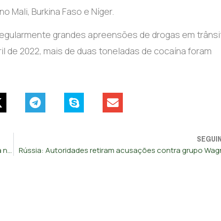
 Mali, Burkina Faso e Níger.
s regularmente grandes apreensões de drogas em trânsi
il de 2022, mais de duas toneladas de cocaína foram
SEGUI
Antigo diretor da Audi condenado a pena suspensa e multa no caso “Dieselgate”
Rússia: Autoridades retiram acusações contra grupo Wag