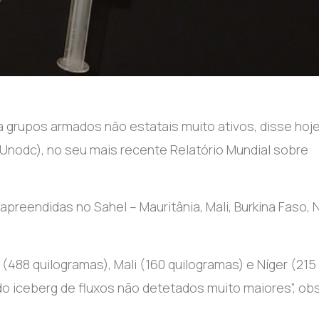
a grupos armados não estatais muito ativos, disse hoj
Unodc), no seu mais recente Relatório Mundial sobre
reendidas no Sahel – Mauritânia, Mali, Burkina Faso, 
488 quilogramas), Mali (160 quilogramas) e Níger (215
o iceberg de fluxos não detetados muito maiores”, ob