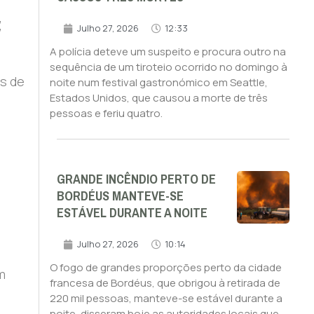
,
Julho 27, 2026
12:33
A polícia deteve um suspeito e procura outro na
sequência de um tiroteio ocorrido no domingo à
és de
noite num festival gastronómico em Seattle,
Estados Unidos, que causou a morte de três
pessoas e feriu quatro.
GRANDE INCÊNDIO PERTO DE
BORDÉUS MANTEVE-SE
ESTÁVEL DURANTE A NOITE
Julho 27, 2026
10:14
O fogo de grandes proporções perto da cidade
m
francesa de Bordéus, que obrigou à retirada de
220 mil pessoas, manteve-se estável durante a
noite, disseram hoje as autoridades locais que