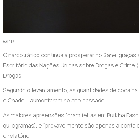
© D.R
O narcotráfico continua a prosperar no Sahel graças 
Escritório das Nações Unidas sobre Drogas e Crime (
Drogas.
Segundo o levantamento, as quantidades de cocaína ap
e Chade – aumentaram no ano passado.
As maiores apreensões foram feitas em Burkina Faso (
quilogramas), e “provavelmente são apenas a ponta d
o relatório.