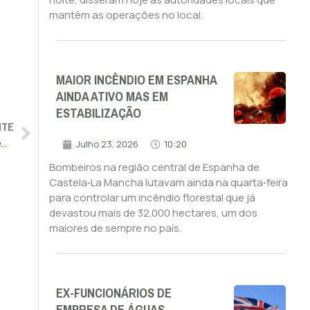
mantêm as operações no local.
MAIOR INCÊNDIO EM ESPANHA
AINDA ATIVO MAS EM
ESTABILIZAÇÃO
NTE
CHEGA propõe que relatório à TAP admita interferência do Governo
Julho 23, 2026
10:20
Bombeiros na região central de Espanha de
Castela‑La Mancha lutavam ainda na quarta‑feira
para controlar um incêndio florestal que já
devastou mais de 32.000 hectares, um dos
maiores de sempre no país.
EX-FUNCIONÁRIOS DE