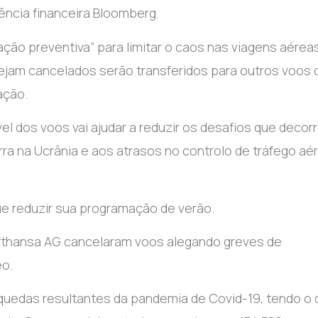
gência financeira Bloomberg.
ão preventiva” para limitar o caos nas viagens aéreas
ejam cancelados serão transferidos para outros voos 
ação.
vel dos voos vai ajudar a reduzir os desafios que deco
a na Ucrânia e aos atrasos no controlo de tráfego aé
ue reduzir sua programação de verão.
Lufthansa AG cancelaram voos alegando greves de
eo.
quedas resultantes da pandemia de Covid-19, tendo o d