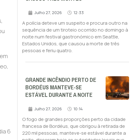
Julho 27, 2026
12:33
,
A polícia deteve um suspeito e procura outro na
sequência de um tiroteio ocorrido no domingo à
ou
noite num festival gastronómico em Seattle,
Estados Unidos, que causou a morte de três
pessoas e feriu quatro.
rrem
reo,
GRANDE INCÊNDIO PERTO DE
BORDÉUS MANTEVE-SE
ESTÁVEL DURANTE A NOITE
Julho 27, 2026
10:14
O fogo de grandes proporções perto da cidade
francesa de Bordéus, que obrigou à retirada de
ia 6
220 mil pessoas, manteve-se estável durante a
noite, disseram hoje as autoridades locais que