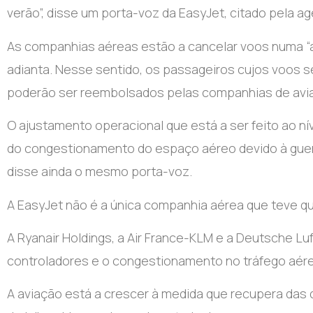
verão”, disse um porta-voz da EasyJet, citado pela a
As companhias aéreas estão a cancelar voos numa “aç
adianta. Nesse sentido, os passageiros cujos voos s
poderão ser reembolsados pelas companhias de avi
O ajustamento operacional que está a ser feito ao ní
do congestionamento do espaço aéreo devido à guerr
disse ainda o mesmo porta-voz.
A EasyJet não é a única companhia aérea que teve q
A Ryanair Holdings, a Air France-KLM e a Deutsche 
controladores e o congestionamento no tráfego aér
A aviação está a crescer à medida que recupera das 