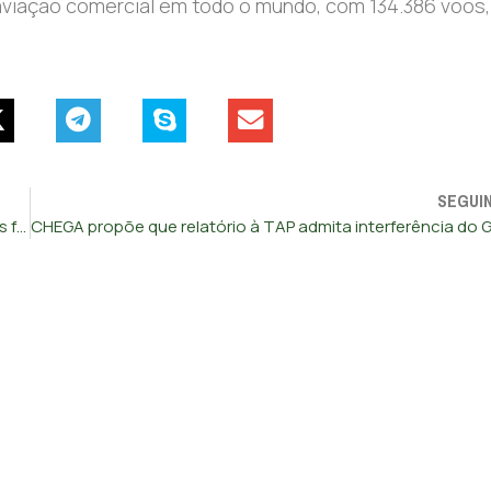
aviação comercial em todo o mundo, com 134.386 voos,
SEGUI
MAI admite desconforto com ‘cartoon’ e rejeita racismo nas forças de segurança