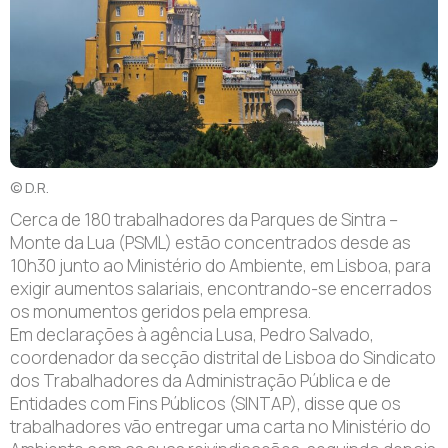
© D.R.
Cerca de 180 trabalhadores da Parques de Sintra –
Monte da Lua (PSML) estão concentrados desde as
10h30 junto ao Ministério do Ambiente, em Lisboa, para
exigir aumentos salariais, encontrando-se encerrados
os monumentos geridos pela empresa.
Em declarações à agência Lusa, Pedro Salvado,
coordenador da secção distrital de Lisboa do Sindicato
dos Trabalhadores da Administração Pública e de
Entidades com Fins Públicos (SINTAP), disse que os
trabalhadores vão entregar uma carta no Ministério do