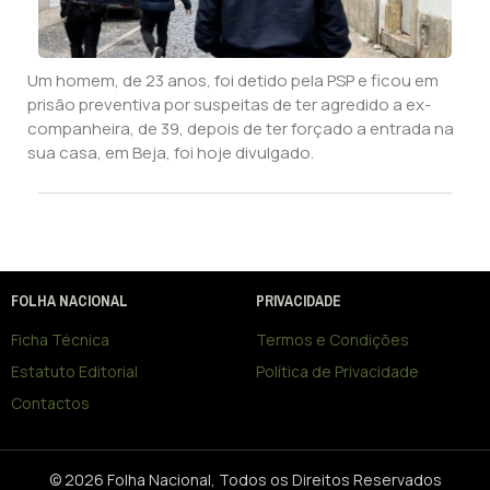
Um homem, de 23 anos, foi detido pela PSP e ficou em
prisão preventiva por suspeitas de ter agredido a ex-
companheira, de 39, depois de ter forçado a entrada na
sua casa, em Beja, foi hoje divulgado.
FOLHA NACIONAL
PRIVACIDADE
Ficha Técnica
Termos e Condições
Estatuto Editorial
Política de Privacidade
Contactos
© 2026 Folha Nacional, Todos os Direitos Reservados