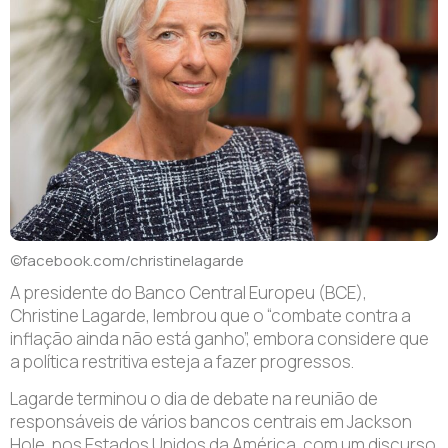
©facebook.com/christinelagarde
A presidente do Banco Central Europeu (BCE),
Christine Lagarde, lembrou que o “combate contra a
inflação ainda não está ganho”, embora considere que
a política restritiva esteja a fazer progressos.
L
agarde terminou o dia de debate na reunião de
responsáveis de vários bancos centrais em Jackson
Hole, nos Estados Unidos da América, com um discurso