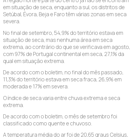
A região norte e parte do centro já não se encontram
em situação de seca, enquanto a sul, os distritos de
Setúbal, Évora, Beja e Faro têm várias zonas em seca
severa.
No final de setembro, 54,9% do território estava em
situação de seca, mas nenhuma área em seca
extrema, ao contrário do que se verificava em agosto,
com 97% de Portugal continental em seca, 27,1% da
qual em situação extrema.
De acordo com o boletim, no final do mês passado,
11,3% do território estava em seca fraca, 26,9% em
moderada e 17% em severa.
O índice de seca varia entre chuva extrema e seca
extrema.
De acordo com o boletim, o mês de setembro foi
classificado como quente e chuvoso.
A temperatura média do ar foi de 20,65 graus Celsius,