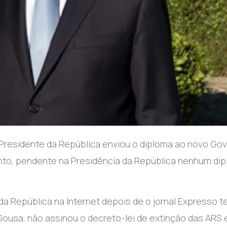
o Presidente da República enviou o diploma ao novo Go
anto, pendente na Presidência da República nenhum di
a da República na Internet depois de o jornal Expresso t
Sousa, não assinou o decreto-lei de extinção das ARS 