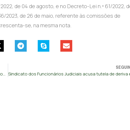
2022, de 04 de agosto, e no Decreto-Lei n.º 61/2022, d
36/2023, de 26 de maio, referente às comissões de
crescenta-se, na mesma nota.
SEGUI
Lei orgânica do Governo assume prioridade aos fundos europeus e à fixação de jovens no país