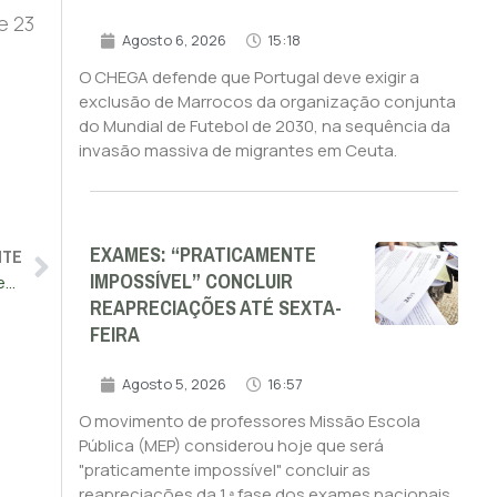
e 23
Agosto 6, 2026
15:18
O CHEGA defende que Portugal deve exigir a
exclusão de Marrocos da organização conjunta
do Mundial de Futebol de 2030, na sequência da
invasão massiva de migrantes em Ceuta.
EXAMES: “PRATICAMENTE
NTE
IMPOSSÍVEL” CONCLUIR
Sindicato dos Funcionários Judiciais acusa tutela de deriva esclavagista
REAPRECIAÇÕES ATÉ SEXTA-
FEIRA
Agosto 5, 2026
16:57
O movimento de professores Missão Escola
Pública (MEP) considerou hoje que será
"praticamente impossível" concluir as
reapreciações da 1.ª fase dos exames nacionais