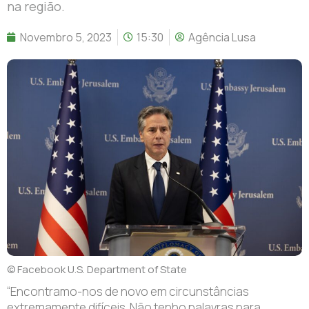
na região.
Novembro 5, 2023
15:30
Agência Lusa
© Facebook U.S. Department of State
“Encontramo-nos de novo em circunstâncias
extremamente difíceis. Não tenho palavras para