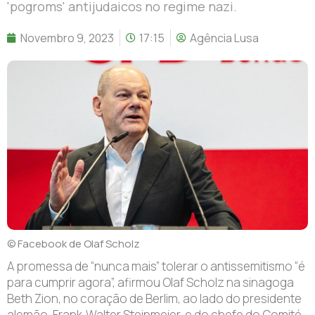
'pogroms' antijudaicos no regime nazi.
Novembro 9, 2023
17:15
Agência Lusa
© Facebook de Olaf Scholz
A promessa de “nunca mais” tolerar o antissemitismo “é
para cumprir agora”, afirmou Olaf Scholz na sinagoga
Beth Zion, no coração de Berlim, ao lado do presidente
alemão, Frank-Walter Steinmeier, e do chefe do Comité