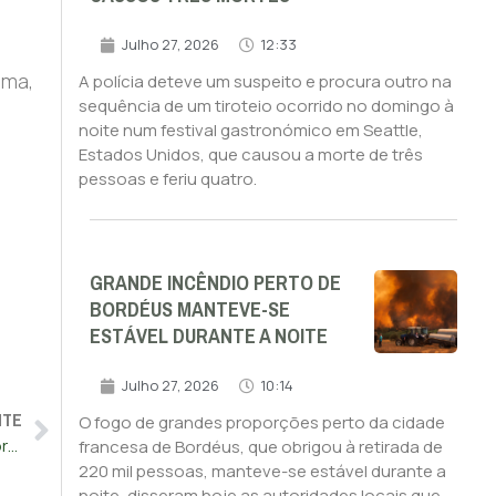
Julho 27, 2026
12:33
oma,
A polícia deteve um suspeito e procura outro na
sequência de um tiroteio ocorrido no domingo à
noite num festival gastronómico em Seattle,
Estados Unidos, que causou a morte de três
pessoas e feriu quatro.
GRANDE INCÊNDIO PERTO DE
BORDÉUS MANTEVE-SE
ESTÁVEL DURANTE A NOITE
Julho 27, 2026
10:14
NTE
O fogo de grandes proporções perto da cidade
Ataque a sede de agência da ONU em Gaza causa vários mortos e feridos
francesa de Bordéus, que obrigou à retirada de
220 mil pessoas, manteve-se estável durante a
noite, disseram hoje as autoridades locais que