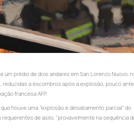
e um prédio de dois andares em San Lorenzo Nuovo, n
lia), reduzidas a escombros após a explosão, pouco ant
mação francesa AFP.
 que houve uma “explosão e desabamento parcial” do
e requerentes de asilo, “provavelmente na sequência d