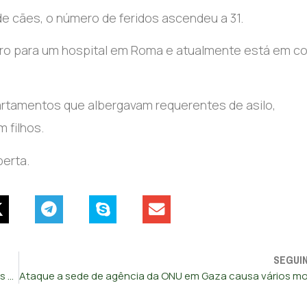
de cães, o número de feridos ascendeu a 31.
ero para um hospital em Roma e atualmente está em c
artamentos que albergavam requerentes de asilo,
 filhos.
berta.
SEGUI
Detidas 121 pessoas numa das mais importantes operações contra pornografia infantil em Espanha