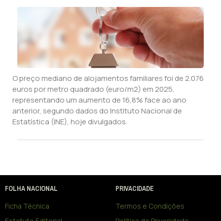
O preço mediano de alojamentos familiares foi de 2.076
euros por metro quadrado (euro/m2) em 2025,
representando um aumento de 16,8% face ao ano
anterior, segundo dados do Instituto Nacional de
Estatística (INE), hoje divulgados.
FOLHA NACIONAL
PRIVACIDADE
Ficha Técnica
Termos e Condições
Estatuto Editorial
Política de Privacidade