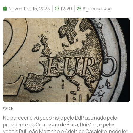
Novembro 15, 2023
12:20
Agência Lusa
© D.R.
No parecer divulgado hoje pelo BdP, assinado pelo
presidente da Comissão de Ética, Rui Vilar, e pelos
vogais Rui Leão Martinho e Adelaide Cavaleiro, pode ler-