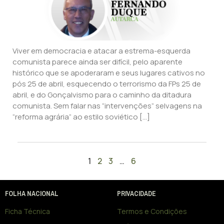
Viver em democracia e atacar a estrema-esquerda
comunista parece ainda ser difícil, pelo aparente
histórico que se apoderaram e seus lugares cativos no
pós 25 de abril, esquecendo o terrorismo da FPs 25 de
abril, e do Gonçalvismo para o caminho da ditadura
comunista. Sem falar nas “intervenções” selvagens na
“reforma agrária” ao estilo soviético […]
1
2
3
…
6
FOLHA NACIONAL
PRIVACIDADE
Ficha Técnica
Termos e Condições