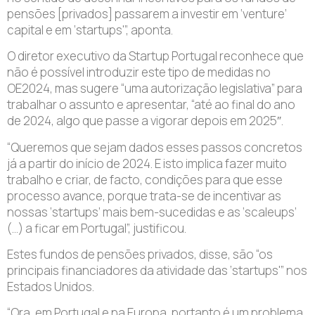
pensões [privados] passarem a investir em ‘venture’
capital e em ‘startups'”, aponta.
O diretor executivo da Startup Portugal reconhece que
não é possível introduzir este tipo de medidas no
OE2024, mas sugere “uma autorização legislativa” para
trabalhar o assunto e apresentar, “até ao final do ano
de 2024, algo que passe a vigorar depois em 2025″.
“Queremos que sejam dados esses passos concretos
já a partir do início de 2024. E isto implica fazer muito
trabalho e criar, de facto, condições para que esse
processo avance, porque trata-se de incentivar as
nossas ‘startups’ mais bem-sucedidas e as ‘scaleups’
(…) a ficar em Portugal”, justificou.
Estes fundos de pensões privados, disse, são “os
principais financiadores da atividade das ‘startups'” nos
Estados Unidos.
“Ora, em Portugal e na Europa, portanto é um problema