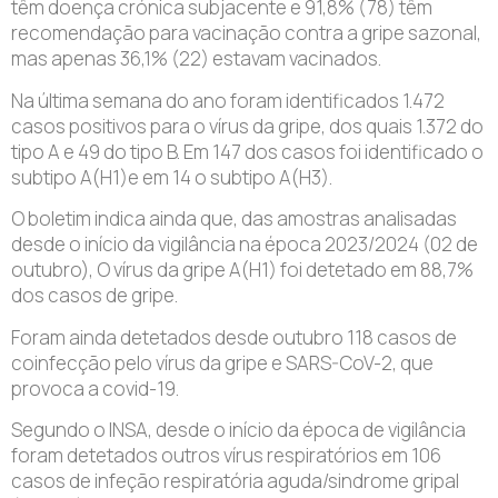
têm doença crónica subjacente e 91,8% (78) têm
recomendação para vacinação contra a gripe sazonal,
mas apenas 36,1% (22) estavam vacinados.
Na última semana do ano foram identificados 1.472
casos positivos para o vírus da gripe, dos quais 1.372 do
tipo A e 49 do tipo B. Em 147 dos casos foi identificado o
subtipo A(H1)e em 14 o subtipo A(H3).
O boletim indica ainda que, das amostras analisadas
desde o início da vigilância na época 2023/2024 (02 de
outubro), O vírus da gripe A(H1) foi detetado em 88,7%
dos casos de gripe.
Foram ainda detetados desde outubro 118 casos de
coinfecção pelo vírus da gripe e SARS-CoV-2, que
provoca a covid-19.
Segundo o INSA, desde o início da época de vigilância
foram detetados outros vírus respiratórios em 106
casos de infeção respiratória aguda/sindrome gripal