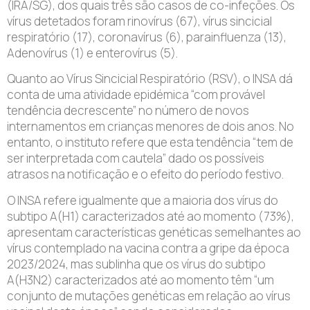
(IRA/SG), dos quais três são casos de co-infeções. Os
vírus detetados foram rinovírus (67), vírus sincicial
respiratório (17), coronavírus (6), parainfluenza (13),
Adenovírus (1) e enterovírus (5).
Quanto ao Vírus Sincicial Respiratório (RSV), o INSA dá
conta de uma atividade epidémica “com provável
tendência decrescente” no número de novos
internamentos em crianças menores de dois anos. No
entanto, o instituto refere que esta tendência “tem de
ser interpretada com cautela” dado os possíveis
atrasos na notificação e o efeito do período festivo.
O INSA refere igualmente que a maioria dos vírus do
subtipo A(H1) caracterizados até ao momento (73%),
apresentam características genéticas semelhantes ao
vírus contemplado na vacina contra a gripe da época
2023/2024, mas sublinha que os vírus do subtipo
A(H3N2) caracterizados até ao momento têm “um
conjunto de mutações genéticas em relação ao vírus