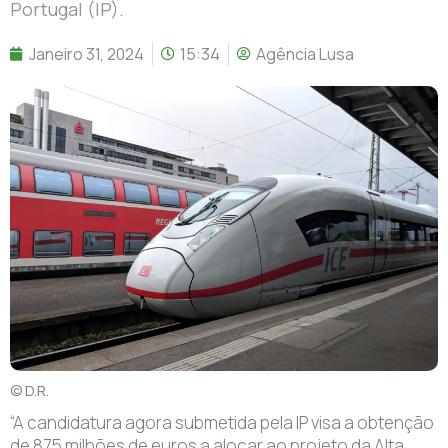
Portugal (IP).
Janeiro 31, 2024
15:34
Agência Lusa
© D.R.
“A candidatura agora submetida pela IP visa a obtenção
de 875 milhões de euros a alocar ao projeto da Alta