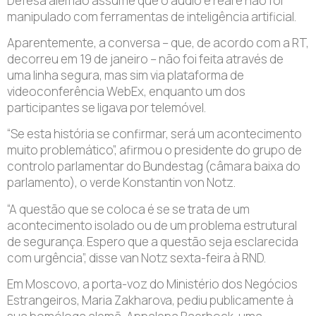
Defesa alemão assume que o áudio é real e não foi
manipulado com ferramentas de inteligência artificial.
Aparentemente, a conversa – que, de acordo com a RT,
decorreu em 19 de janeiro – não foi feita através de
uma linha segura, mas sim via plataforma de
videoconferência WebEx, enquanto um dos
participantes se ligava por telemóvel.
“Se esta história se confirmar, será um acontecimento
muito problemático”, afirmou o presidente do grupo de
controlo parlamentar do Bundestag (câmara baixa do
parlamento), o verde Konstantin von Notz.
“A questão que se coloca é se se trata de um
acontecimento isolado ou de um problema estrutural
de segurança. Espero que a questão seja esclarecida
com urgência”, disse van Notz sexta-feira à RND.
Em Moscovo, a porta-voz do Ministério dos Negócios
Estrangeiros, Maria Zakharova, pediu publicamente à