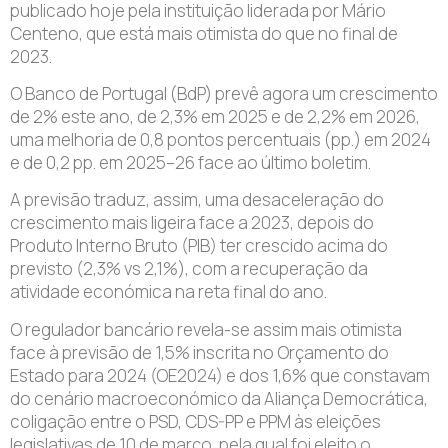
publicado hoje pela instituição liderada por Mário
Centeno, que está mais otimista do que no final de
2023.
O Banco de Portugal (BdP) prevê agora um crescimento
de 2% este ano, de 2,3% em 2025 e de 2,2% em 2026,
uma melhoria de 0,8 pontos percentuais (pp.) em 2024
e de 0,2 pp. em 2025–26 face ao último boletim.
A previsão traduz, assim, uma desaceleração do
crescimento mais ligeira face a 2023, depois do
Produto Interno Bruto (PIB) ter crescido acima do
previsto (2,3% vs 2,1%), com a recuperação da
atividade económica na reta final do ano.
O regulador bancário revela-se assim mais otimista
face à previsão de 1,5% inscrita no Orçamento do
Estado para 2024 (OE2024) e dos 1,6% que constavam
do cenário macroeconómico da Aliança Democrática,
coligação entre o PSD, CDS-PP e PPM às eleições
legislativas de 10 de março, pela qual foi eleito o