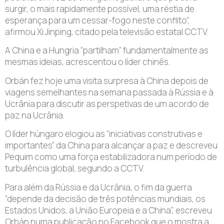
surgir, o mais rapidamente possível, uma réstia de
esperança para um cessar-fogo neste conflito”,
afirmou Xi Jinping, citado pela televisão estatal CCTV.
A China e a Hungria “partilham” fundamentalmente as
mesmas ideias, acrescentou o líder chinês.
Orbán fez hoje uma visita surpresa à China depois de
viagens semelhantes na semana passada à Rússia e à
Ucrânia para discutir as perspetivas de um acordo de
paz na Ucrânia.
O líder húngaro elogiou as “iniciativas construtivas e
importantes” da China para alcançar a paz e descreveu
Pequim como uma força estabilizadora num período de
turbulência global, segundo a CCTV.
Para além da Rússia e da Ucrânia, o fim da guerra
“depende da decisão de três potências mundiais, os
Estados Unidos, a União Europeia e a China”, escreveu
Orbán numa publicação no Facebook que o mostra a