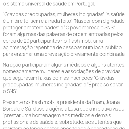
o sistema universal de saúde em Portugal.
“Grávidas preocupadas, mulheres indignadas”, “A saúde
é um direito, sem ela nada feito”, “Nascer com dignidade,
proteger a maternidades” e “O povo merece o SNS”
foram algumas das palavras de ordem entoadas pelos
cerca de 20 participantes no ‘flash mob’, uma
aglomeração repentina de pessoas num local público
para encenar uma breve ação previamente combinada.
Na ação participaram alguns médicos e alguns utentes,
nomeadamente mulheres e associações de grávidas,
que seguravam faixas com as inscrições “Grávidas
preocupadas, mulheres indignadas” e “É preciso salvar
o SNS”.
Presente no ‘flash mob’, a presidente da Fnam, Joana
Bordalo e Sá, disse à agência Lusa que a iniciativa visou
“prestar uma homenagem aos médicos e demais
profissionais de saúde e, sobretudo, aos utentes que
resistem ao longo destes anos todos à degradação do