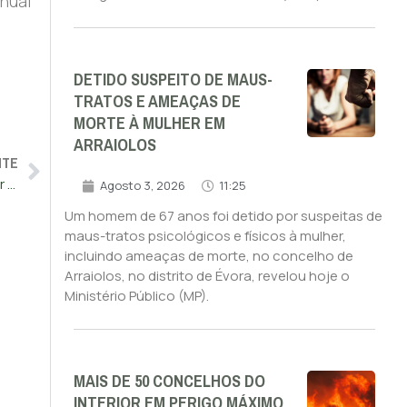
nual
DETIDO SUSPEITO DE MAUS-
TRATOS E AMEAÇAS DE
MORTE À MULHER EM
ARRAIOLOS
NTE
Ninguém beneficiará da regulamentação da eutanásia se for “feita à pressa”
Agosto 3, 2026
11:25
Um homem de 67 anos foi detido por suspeitas de
maus-tratos psicológicos e físicos à mulher,
incluindo ameaças de morte, no concelho de
Arraiolos, no distrito de Évora, revelou hoje o
Ministério Público (MP).
MAIS DE 50 CONCELHOS DO
INTERIOR EM PERIGO MÁXIMO