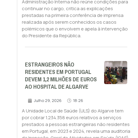
Administração Interna não reúne condições para
continuar no cargo, critica as explicações
prestadas na primeira conferência de imprensa
realizada após serem conhecidos os casos
polémicos que o envolvem e apela à intervenção
do Presidente da República.
ESTRANGEIROS NÃO
RESIDENTES EM PORTUGAL
DEVEM 1,2 MILHÕES DE EUROS
AO HOSPITAL DE ALGARVE
Julho 29, 2026
18:26
A Unidade Local de Saúde (ULS) do Algarve tem
por cobrar 1.234.358 euros relativos a serviços
prestados a pessoas estrangeiras não residentes
em Portugal, em 2023 e 2024, revela uma auditoria
da Inspeção-Geral de Atividades em Saúde (IGAS).