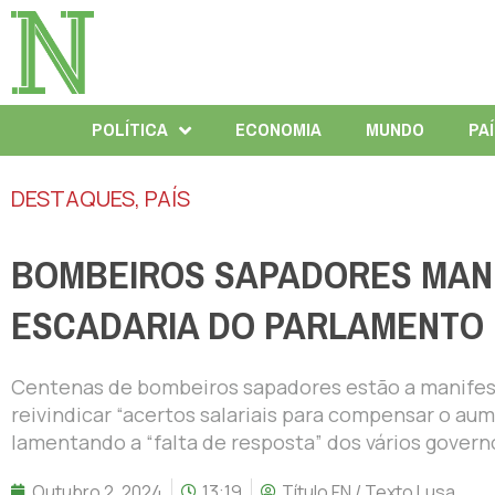
POLÍTICA
ECONOMIA
MUNDO
PA
DESTAQUES
,
PAÍS
BOMBEIROS SAPADORES MANI
ESCADARIA DO PARLAMENTO
Centenas de bombeiros sapadores estão a manifest
reivindicar “acertos salariais para compensar o aum
lamentando a “falta de resposta” dos vários govern
Outubro 2, 2024
13:19
Título FN / Texto Lusa