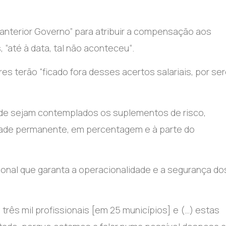
anterior Governo” para atribuir a compensação aos
 “até à data, tal não aconteceu“.
 terão “ficado fora desses acertos salariais, por se
nde sejam contemplados os suplementos de risco,
idade permanente, em percentagem e à parte do
ional que garanta a operacionalidade e a segurança do
rês mil profissionais [em 25 municípios] e (…) estas