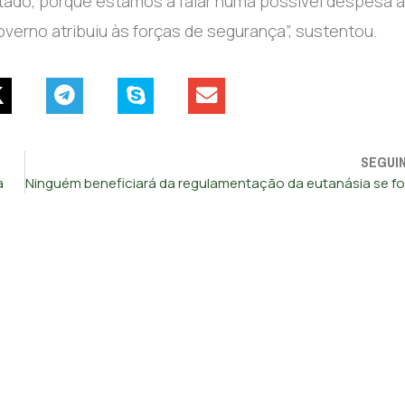
ado, porque estamos a falar numa possível despesa a
verno atribuiu às forças de segurança”, sustentou.
SEGUI
a