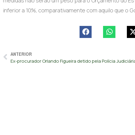
medidas não serão um peso para o Orçamento do Est
inferior a 10%, comparativamente com aquilo que o Go
ANTERIOR
Ex-procurador Orlando Figueira detido pela Polícia Judiciári