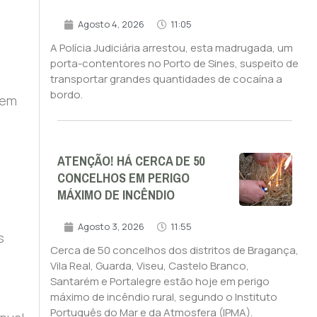
Agosto 4, 2026
11:05
A Polícia Judiciária arrestou, esta madrugada, um
porta-contentores no Porto de Sines, suspeito de
transportar grandes quantidades de cocaína a
bordo.
rem
ATENÇÃO! HÁ CERCA DE 50
CONCELHOS EM PERIGO
MÁXIMO DE INCÊNDIO
Agosto 3, 2026
11:55
s
Cerca de 50 concelhos dos distritos de Bragança,
Vila Real, Guarda, Viseu, Castelo Branco,
Santarém e Portalegre estão hoje em perigo
máximo de incêndio rural, segundo o Instituto
Português do Mar e da Atmosfera (IPMA).