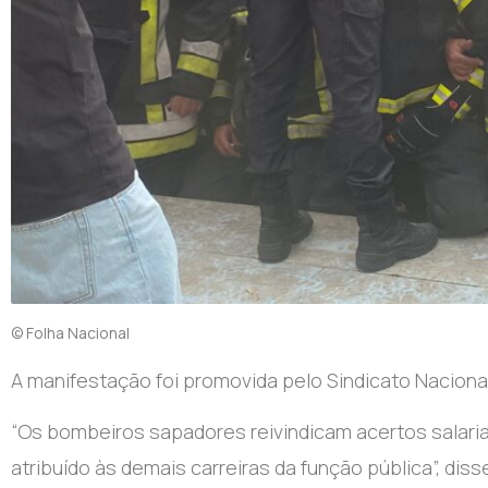
© Folha Nacional
A manifestação foi promovida pelo Sindicato Nacion
“Os bombeiros sapadores reivindicam acertos salaria
atribuído às demais carreiras da função pública”, di