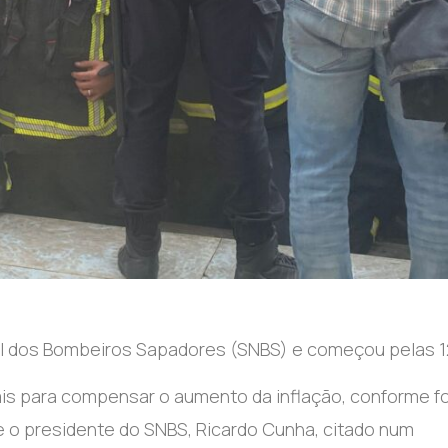
al dos Bombeiros Sapadores (SNBS) e começou pelas 1
is para compensar o aumento da inflação, conforme fo
sse o presidente do SNBS, Ricardo Cunha, citado num