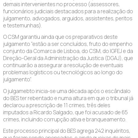
demais intervenientes no processo (assessores,
funcionários judiciais destacados para a realização do
julgamento, advogados, arguidos, assistentes, peritos
e testemunhas).
O CSM garantiu ainda que os preparativos deste
julgamento “estão a ser concluídos, fruto do empenho
conjunto da Comarca de Lisboa, do CSM, do IGFEJ e da
Direção-Geral da Administração da Justica (DGAJ), que
continuarão a assegurar a resolução de eventuais
problemas logísticos ou tecnológicos ao longo do
julgamento”.
O julgamebto inicia-se uma década após o escândalo
do BES ter rebentado e numa altura em que o tribunal já
declarou a prescrição de 11 crimes, três deles
imputados a Ricardo Salgado, que foi acusado de 65
crimes, incluindo corrupção ativa e branqueamento.
Este processo principal do BES agrega 242 inquéritos,
que foram sendo apensados, e ainda queixas de mais